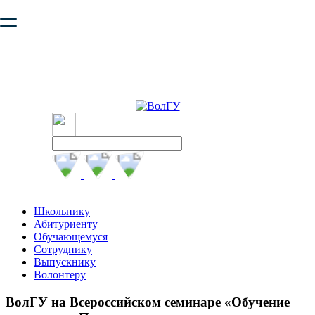
Ваш браузер устарел и не обеспечивает полноценную и
безопасную работу с сайтом. Пожалуйста
обновите браузер
,
чтобы улучшить взаимодействие с сайтом.
Школьнику
Абитуриенту
Обучающемуся
Сотруднику
Выпускнику
Волонтеру
ВолГУ на Всероссийском семинаре «Обучение