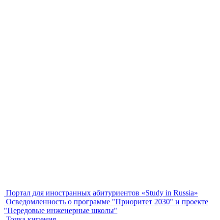
Портал для иностранных абитуриентов «Study in Russia»
Осведомленность о программе "Приоритет 2030" и проекте
"Передовые инженерные школы"
Точка кипения