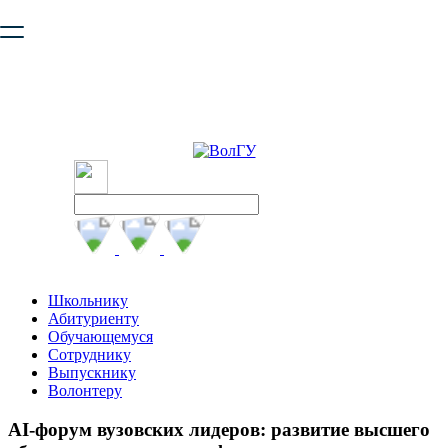
Ваш браузер устарел и не обеспечивает полноценную и
безопасную работу с сайтом. Пожалуйста
обновите браузер
,
чтобы улучшить взаимодействие с сайтом.
Школьнику
Абитуриенту
Обучающемуся
Сотруднику
Выпускнику
Волонтеру
AI-форум вузовских лидеров: развитие высшего