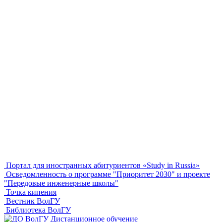
Портал для иностранных абитуриентов «Study in Russia»
Осведомленность о программе "Приоритет 2030" и проекте
"Передовые инженерные школы"
Точка кипения
Вестник ВолГУ
Библиотека ВолГУ
Дистанционное обучение