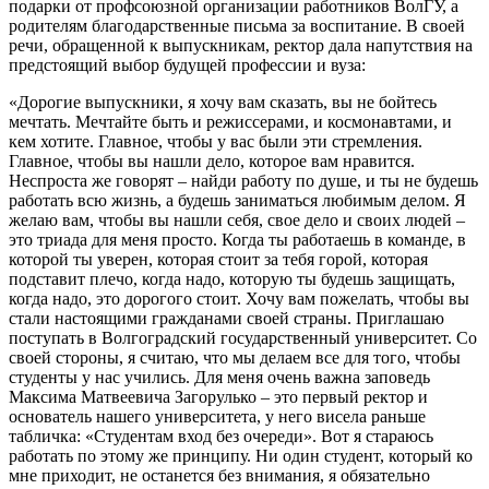
подарки от профсоюзной организации работников ВолГУ, а
родителям благодарственные письма за воспитание. В своей
речи, обращенной к выпускникам, ректор дала напутствия на
предстоящий выбор будущей профессии и вуза:
«Дорогие выпускники, я хочу вам сказать, вы не бойтесь
мечтать. Мечтайте быть и режиссерами, и космонавтами, и
кем хотите. Главное, чтобы у вас были эти стремления.
Главное, чтобы вы нашли дело, которое вам нравится.
Неспроста же говорят – найди работу по душе, и ты не будешь
работать всю жизнь, а будешь заниматься любимым делом. Я
желаю вам, чтобы вы нашли себя, свое дело и своих людей –
это триада для меня просто. Когда ты работаешь в команде, в
которой ты уверен, которая стоит за тебя горой, которая
подставит плечо, когда надо, которую ты будешь защищать,
когда надо, это дорогого стоит. Хочу вам пожелать, чтобы вы
стали настоящими гражданами своей страны. Приглашаю
поступать в Волгоградский государственный университет. Со
своей стороны, я считаю, что мы делаем все для того, чтобы
студенты у нас учились. Для меня очень важна заповедь
Максима Матвеевича Загорулько – это первый ректор и
основатель нашего университета, у него висела раньше
табличка: «Студентам вход без очереди». Вот я стараюсь
работать по этому же принципу. Ни один студент, который ко
мне приходит, не останется без внимания, я обязательно