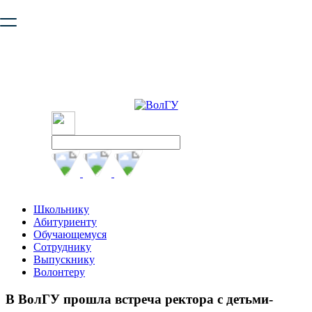
Ваш браузер устарел и не обеспечивает полноценную и
безопасную работу с сайтом. Пожалуйста
обновите браузер
,
чтобы улучшить взаимодействие с сайтом.
Школьнику
Абитуриенту
Обучающемуся
Сотруднику
Выпускнику
Волонтеру
В ВолГУ прошла встреча ректора с детьми-