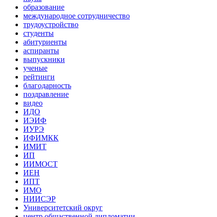
образование
международное сотрудничество
трудоустройство
студенты
абитуриенты
аспиранты
выпускники
ученые
рейтинги
благодарность
поздравление
видео
ИДО
ИЭИФ
ИУРЭ
ИФИМКК
ИМИТ
ИП
ИИМОСТ
ИЕН
ИПТ
ИМО
НИИСЭР
Университетский округ
центр общаственной дипломатии