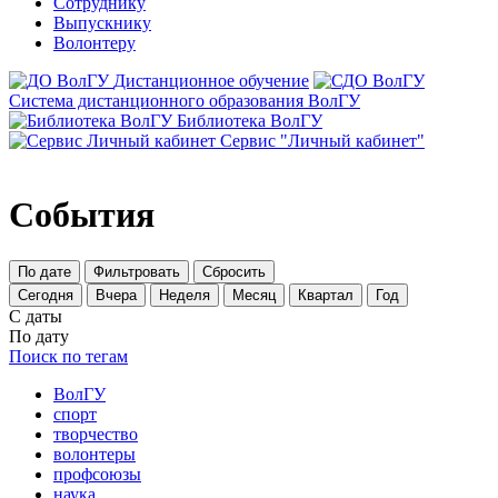
Сотруднику
Выпускнику
Волонтеру
Дистанционное обучение
Система дистанционного образования ВолГУ
Библиотека ВолГУ
Сервис "Личный кабинет"
События
По дате
Фильтровать
Сбросить
Сегодня
Вчера
Неделя
Месяц
Квартал
Год
С даты
По дату
Поиск по тегам
ВолГУ
спорт
творчество
волонтеры
профсоюзы
наука