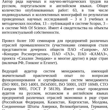
Автор ряда научных и научно-методических трудов на
русском, португальском и английском языках. Общее
количество опубликованных работ: 63, в том числе
индивидуальных и коллективных монографий по результатам
проведенных научных исследований – 3 и 3 учебных и
методических пособия, 13 – публикаций в системе Scopus, 3 –
в системе Web Of Science. Имеет 4 свидетельства на объекты
интеллектуальной собственности.
Провел более 100 семинаров для предприятий различных
отраслей промышленности (участниками семинаров стали
представители дочерних обществ ПАО «Газпром», АО
«Концерн Росэнергоатом», ПАО «ГАЗ», ПАО «КАМАЗ»,
проекта «Сахалин Энерджи» и многие другие) в ряде стран
(включая РФ, Гонконг и Египет).
Ведущий аудитор систем менеджмента, имеющий
значительный практический опыт по вопросам
функционирования и сертификации систем менеджмента
(ISO 9001, ISO 14001, ISO45001, ISO 50001, IATF 16949, СТО
Газпром 9001, ГОСТ Р 58139). Имеет опыт проведения
аудитов на русском, испанском и английском языках
предприятий различных отраслей экономики в ряде стран
(Российская Федерация, Казахстан, Киргизстан, Молдова,
Соединенные Штаты Америки, Великобритания, Германия,