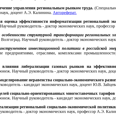
ечение управления региональным рынком труда.
(Специально
 наук, доцент А.Э. Калинина.
Автореферат.
я оценка эффективности информатизации региональной эк
. Научный руководитель - доктор экономических наук, профессо
и особенности структурной трансформации региональных х
– Волгоград. Научный руководитель - доктор экономических нау
 инструментов инвестиционной политики в российской энер
ие предприятиями, отраслями, комплексами промышленности)
 влияния либерализации газовых рынков на эффективност
онеж. Научный руководитель - доктор экономических наук, доц
моделирование неравенства социально-экономического разви
оводитель - кандидат экономических наук, доцент Ю.В. Зайцев
делей социально-ориентированных многоставочных тарифов 
онеж. Научный руководитель - кандидат экономических наук, д
ализации региональной социально-экономической политики
руководитель - доктор экономических наук, профессор А.Э. Кал