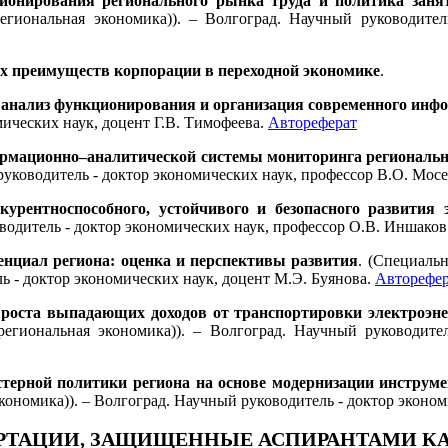
ионирования регионального рынка труда и политика занято
региональная экономика)). – Волгоград. Научный руководите
х преимуществ корпорации в переходной экономике
.
 анализ функционирования и организация современного инф
мических наук, доцент Г.В. Тимофеева.
Автореферат
ормационно–аналитической системы мониторинга региональн
уководитель - доктор экономических наук, профессор В.О. Мос
курентноспособного, устойчивого и безопасного развития 
одитель - доктор экономических наук, профессор О.В. Иншаков
нциал региона: оценка и перспективы развития
. (Специаль
ь - доктор экономических наук, доцент М.Э. Буянова.
Авторефер
 роста выпадающих доходов от транспортировки электроэне
региональная экономика)). – Волгоград. Научный руководител
терной политики региона на основе модернизации инструме
ономика)). – Волгоград. Научный руководитель - доктор эконом
РТАЦИИ, ЗАЩИЩЕННЫЕ АСПИРАНТАМИ К