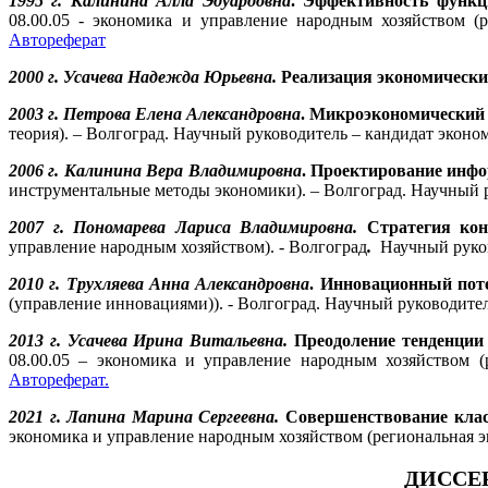
1995 г.
Калинина Алла Эдуардовна
. Эффективность функц
08.00.05 - экономика и управление народным хозяйством (
Автореферат
2000 г. Усачева Надежда Юрьевна.
Реализация экономически
2003 г. Петрова Елена Александровна
. Микроэкономический
теория). – Волгоград. Научный руководитель – кандидат эконо
2006 г. Калинина Вера Владимировна
. Проектирование инф
инструментальные методы экономики). – Волгоград. Научный р
2007 г. Пономарева Лариса Владимировна.
Стратегия кон
управление народным хозяйством). - Волгоград
.
Научный руков
2010 г. Трухляева Анна Александровна
. Инновационный поте
(управление инновациями)). - Волгоград. Научный руководител
2013 г. Усачева Ирина Витальевна.
Преодоление тенденции
08.00.05 – экономика и управление народным хозяйством (
Автореферат.
2021 г. Лапина Марина Сергеевна.
Совершенствование клас
экономика и управление народным хозяйством (региональная эк
ДИССЕ