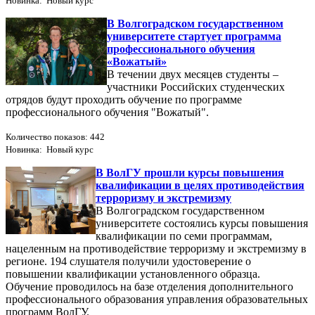
Новинка: Новый курс
В Волгоградском государственном
университете стартует программа
профессионального обучения
«Вожатый»
В течении двух месяцев студенты –
участники Российских студенческих
отрядов будут проходить обучение по программе
профессионального обучения "Вожатый".
Количество показов: 442
Новинка: Новый курс
В ВолГУ прошли курсы повышения
квалификации в целях противодействия
терроризму и экстремизму
В Волгоградском государственном
университете состоялись курсы повышения
квалификации по семи программам,
нацеленным на противодействие терроризму и экстремизму в
регионе. 194 слушателя получили удостоверение о
повышении квалификации установленного образца.
Обучение проводилось на базе отделения дополнительного
профессионального образования управления образовательных
программ ВолГУ.