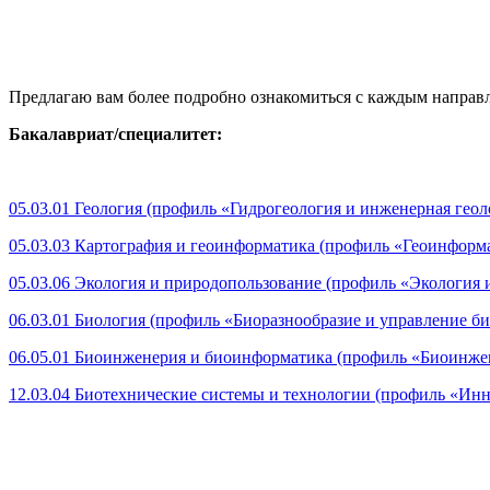
Предлагаю вам более подробно ознакомиться с каждым направл
Бакалавриат/специалитет:
05.03.01 Геология (профиль «Гидрогеология и инженерная геологи
05.03.03 Картография и геоинформатика (профиль «Геоинформат
05.03.06 Экология и природопользование (профиль «Экология и 
06.03.01 Биология (профиль «Биоразнообразие и управление би
06.05.01 Биоинженерия и биоинформатика (профиль «Биоинжене
12.03.04 Биотехнические системы и технологии (профиль «Инн