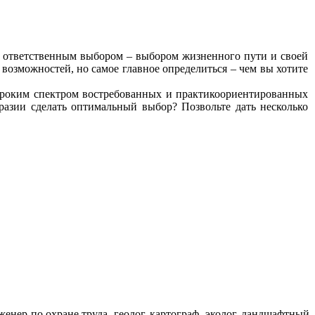
ответственным выбором – выбором жизненного пути и своей
возможностей, но самое главное определиться – чем вы хотите
роким спектром востребованных и практикоориентированных
разии сделать оптимальный выбор? Позвольте дать несколько
енер по охране труда, геолог, картограф, эколог, ландшафтный