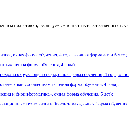
ением подготовки, реализуемым в институте естественных наук
я», очная форма обучения, 4 года, заочная форма 4 г. и 6 мес.);
ика», очная форма обучения, 4 года);
охрана окружающей среды, очная форма обучения, 4 года, очно-за
отическими сообществами», очная форма обучения, 4 года);
рия и биоинформатика», очная форма обучения, 5 лет);
овационные технологии в биосистемах», очная форма обучения, 