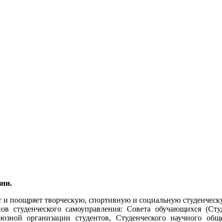
ни.
и поощряет творческую, спортивную и социальную студенческ
туденческого самоуправления: Совета обучающихся (Студе
зной организации студентов, Студенческого научного обще