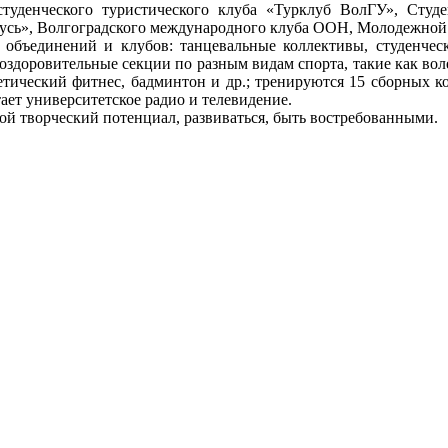
студенческого туристического клуба «Турклуб ВолГУ», Студ
усь», Волгоградского международного клуба ООН, Молодежной о
динений и клубов: танцевальные коллективы, студенчески
здоровительные секции по разным видам спорта, такие как волей
летический фитнес, бадминтон и др.; тренируются 15 сборных 
ает университетское радио и телевидение.
ой творческий потенциал, развиваться, быть востребованными.