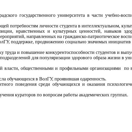
дского государственного университета в части учебно-восп
щей потребностям личности студента в интеллектуальном, культ
зиции, нравственных и культурных ценностей, навыков здо
мероприятий, направленных на гражданско-патриотическое восп
олГУ, поддержке, продвижению социально значимых инициатив 
нку труда и повышение конкурентоспособности студентов и вып
подразделений для популяризации здорового образа жизни в уни
ой власти, общественными и профильными организациями по 
сла обучающихся в ВолГУ, проявившая одаренность.
тного поведения среди обучающихся и оказания психологич
учения кураторов по вопросам работы академических группах.