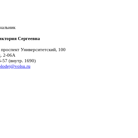
чальник
иктория Сергеевна
, проспект Университетский, 100
д. 2-06А
0-55-57 (внутр. 1690)
lodej@volsu.ru