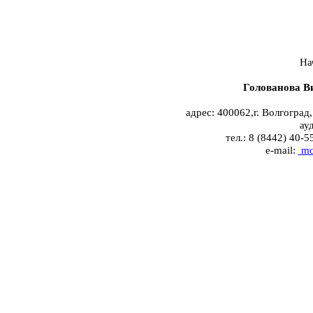
На
Голованова В
адрес: 400062,г. Вол
гоград
ау
тел.: 8 (8442) 4
e-mail:
mo