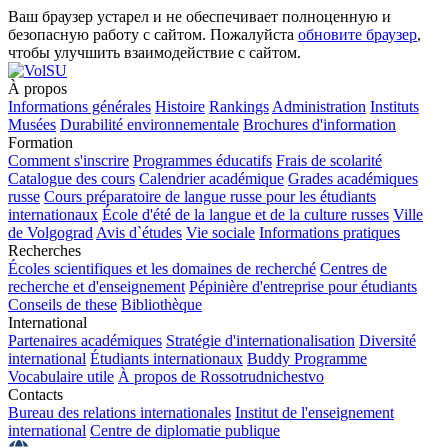
Ваш браузер устарел и не обеспечивает полноценную и
безопасную работу с сайтом. Пожалуйста
обновите браузер
,
чтобы улучшить взаимодействие с сайтом.
À propos
Informations générales
Histoire
Rankings
Administration
Instituts
Musées
Durabilité environnementale
Brochures d'information
Formation
Comment s'inscrire
Programmes éducatifs
Frais de scolarité
Catalogue des cours
Calendrier académique
Grades académiques
russe
Cours préparatoire de langue russe pour les étudiants
internationaux
École d'été de la langue et de la culture russes
Ville
de Volgograd
Avis d`études
Vie sociale
Informations pratiques
Recherches
Écoles scientifiques et les domaines de recherché
Centres de
recherche et d'enseignement
Pépinière d'entreprise pour étudiants
Conseils de these
Bibliothèque
International
Partenaires académiques
Stratégie d'internationalisation
Diversité
international
Étudiants internationaux
Buddy Programme
Vocabulaire utile
À propos de Rossotrudnichestvo
Contacts
Bureau des relations internationales
Institut de l'enseignement
international
Centre de diplomatie publique