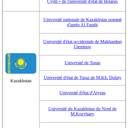
Cyrill » de l'université d'état de Belarus
Université nationale de Kazakhstan nommé
d'après Al Farabi
Université d'état occidentale de Makhambet
Utemisov
Université de Turan
Université d'état de Taraz de M.Kh. Dulaty
Kazakhstan
Université d'état d'Atyrau
Université du Kazakhstan du Nord de
M.Kozybaev