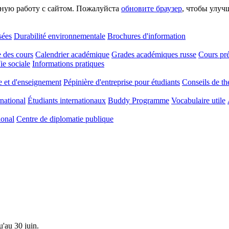
сную работу с сайтом. Пожалуйста
обновите браузер
, чтобы улуч
ées
Durabilité environnementale
Brochures d'information
 des cours
Calendrier académique
Grades académiques russe
Cours pré
ie sociale
Informations pratiques
e et d'enseignement
Pépinière d'entreprise pour étudiants
Conseils de th
rnational
Étudiants internationaux
Buddy Programme
Vocabulaire utile
ional
Centre de diplomatie publique
'au 30 juin.