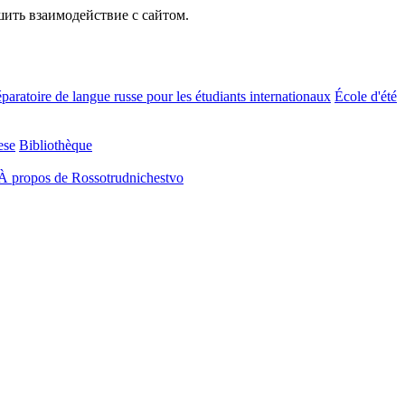
шить взаимодействие с сайтом.
paratoire de langue russe pour les étudiants internationaux
École d'été
ese
Bibliothèque
À propos de Rossotrudnichestvo