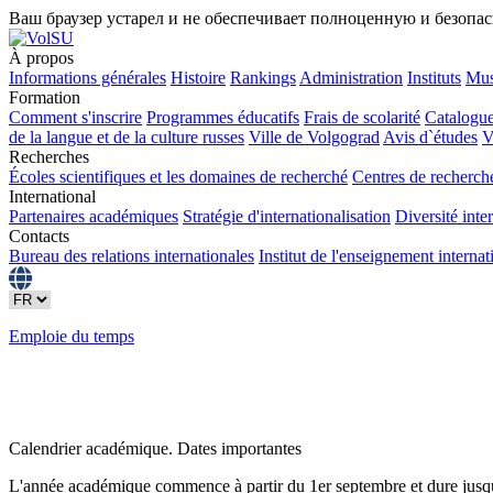
Ваш браузер устарел и не обеспечивает полноценную и безопа
À propos
Informations générales
Histoire
Rankings
Administration
Instituts
Mus
Formation
Comment s'inscrire
Programmes éducatifs
Frais de scolarité
Catalogue
de la langue et de la culture russes
Ville de Volgograd
Avis d`études
V
Recherches
Écoles scientifiques et les domaines de recherché
Centres de recherch
International
Partenaires académiques
Stratégie d'internationalisation
Diversité inte
Contacts
Bureau des relations internationales
Institut de l'enseignement internat
Emploie du temps
Calendrier académique. Dates importantes
L'année académique commence à partir du 1er septembre et dure jusqu