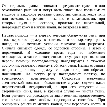
Огнестрельные раны возникают в результате пулевого или
осколочного ранения и могут быть сквозными, когда имеют
входное и выходное раневые отверстия, слепым, когда пуля
или осколок застревают в тканях, и касательными, при
которых пуля или осколок, пролетая по касательной,
повреждает кожу и мягкие ткани, не застревая в них.
Первая помощь — в первую очередь обнаружить рану; при
этом верхнюю одежду в зависимости от характера раны,
погодных и местных условий снимают или разрезают.
Сначала снимают одежду со здоровой стороны, а затем с
пораженной. В холодное время года во избежание
охлаждения, а также в экстренных ситуациях при оказании
первой помощи пострадавшему, находящемуся в тяжелом
состоянии, разрезают одежду в области раны. Нельзя отрывать
от раны прилипшую одежду; ее надо осторожно обрезать
ножницами. На любую рану накладывают повязку, по
возможности асептическую. Средством наложения
асептической повязки в большинстве случаев служит пакет
перевязочный медицинский, а при его отсутствии —
стерильный бинт, вата, в крайнем случае — чистая ткань.
Если ранение сопровождается значительным кровотечением,
его останавливают любым подходящим способом. При
обширных ранениях мягких тканей, при переломах костей и