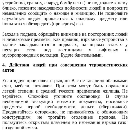
устройство, гранату, снаряд, бомбу и т.п.) не подходите к нему
близко, позовите находящихся поблизости людей и попросите
немедленно сообщить о находке в милицию. Не позволяйте
случайным людям прикасаться к опасному предмету или
попытаться обезвредить (проверить) его.
Заходя в подъезд, обращайте внимание на посторонних людей
и незнакомые предметы. Как правило, взрывные устройства в
здание закладываются в подвалах, на первых этажах у
несущих стен, под лестницами у лифтовых и
мусоропроводных колодцев. Будьте бдительными.
4. Действия людей при совершении террористических
актов
Если вдруг произошел взрыв, но Вас не завалило обломками
стен, мебели, потолков. При этом могут быть поражения
легкой степени и средней тяжести предметами жилища. Не
теряйтесь. Спокойно уточните обстановку. В случае
необходимой эвакуации возьмите документы, носильные
предметы первой необходимости, деньги (сберкнижки).
Продвигайтесь осторожно, не прикасайтесь к обвисающим
конструкциям, не трогайте оголенные провода. Не
пользуйтесь открытым пламенем во избежания взрыва газо-
воздушной смеси.