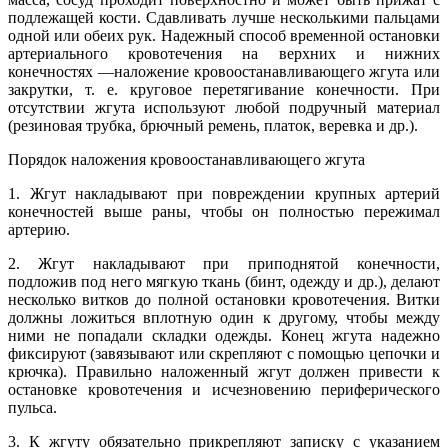
подлежащей кости. Сдавливать лучше несколькими пальцами
одной или обеих рук. Надежный способ временной остановки
артериального кровотечения на верхних и нижних
конечностях —наложение кровоостанавливающего жгута или
закрутки, т. е. круговое перетягивание конечности. При
отсутствии жгута используют любой подручный материал
(резиновая трубка, брючный ремень, платок, веревка и др.).
Порядок наложения кровоостанавливающего жгута
1. Жгут накладывают при повреждении крупных артерий
конечностей выше раны, чтобы он полностью пережимал
артерию.
2. Жгут накладывают при приподнятой конечности,
подложив под него мягкую ткань (бинт, одежду и др.), делают
несколько витков до полной остановки кровотечения. Витки
должны ложиться вплотную один к другому, чтобы между
ними не попадали складки одежды. Конец жгута надежно
фиксируют (завязывают или скрепляют с помощью цепочки и
крючка). Правильно наложенный жгут должен привести к
остановке кровотечения и исчезновению периферического
пульса.
3. К жгуту обязательно прикрепляют записку с указанием