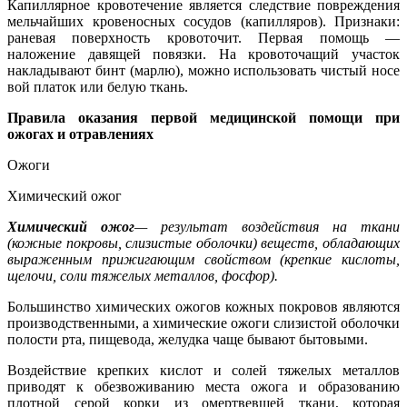
Капиллярное кровотечение является следствие повреждения
мельчайших кровеносных сосудов (капилляров). Признаки:
раневая поверхность кровоточит. Первая помощь —
наложение давящей повязки. На кровоточащий участок
накладывают бинт (марлю), можно использовать чистый носе
вой платок или белую ткань.
Правила оказания первой медицинской помощи при
ожогах и отравлениях
Ожоги
Химический ожог
Химический ожог
— результат воздействия на ткани
(кожные покровы, слизистые оболочки) веществ, обладающих
выраженным прижигающим свойством (крепкие кислоты,
щелочи, соли тяжелых металлов, фосфор).
Большинство химических ожогов кожных покровов являются
производственными, а химические ожоги слизистой оболочки
полости рта, пищевода, желудка чаще бывают бытовыми.
Воздействие крепких кислот и солей тяжелых металлов
приводят к обезвоживанию места ожога и образованию
плотной серой корки из омертвевшей ткани, которая