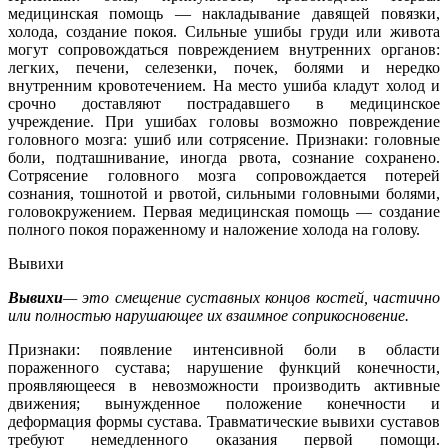
медицинская помощь — накладывание давящей повязки,
холода, создание покоя. Сильные ушибы груди или живота
могут сопровождаться повреждением внутренних органов:
легких, печени, селезенки, почек, болями и нередко
внутренним кровотечением. На место ушиба кладут холод и
срочно доставляют пострадавшего в медицинское
учреждение. При ушибах головы возможно повреждение
головного мозга: ушиб или сотрясение. Признаки: головные
боли, подташнивание, иногда рвота, сознание сохранено.
Сотрясение головного мозга сопровождается потерей
сознания, тошнотой и рвотой, сильными головными болями,
головокружением. Первая медицинская помощь — создание
полного покоя пораженному и наложение холода на голову.
Вывихи
Вывихи
— это смещение суставных концов костей, частично
или полностью нарушающее их взаимное соприкосновение.
Признаки: появление интенсивной боли в области
пораженного сустава; нарушение функций конечности,
проявляющееся в невозможности производить активные
движения; вынужденное положение конечности и
деформация формы сустава. Травматические вывихи суставов
требуют немедленного оказания первой помощи.