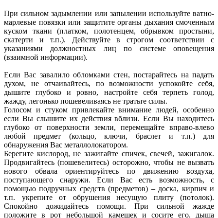
При сильном задымлении или запылении используйте ватно-
марлевые повязки или защитите органы дыхания смоченным
куском ткани (платком, полотенцем, обрывком простыни,
скатерти и т.п.). Действуйте в строгом соответствии с
указаниями должностных лиц по системе оповещения
(взаимной информации).
Если Вас завалило обломками стен, постарайтесь на падать
духом, не отчаивайтесь, по возможности успокойте себя,
дышите глубоко и ровно, настройте себя терпеть голод,
жажду, легонько пошевеливаясь не тратьте силы.
Голосом и стуком привлекайте внимание людей, особенно
если Вы слышите их действия вблизи. Если Вы находитесь
глубоко от поверхности земли, перемещайте вправо-влево
любой предмет (кольцо, ключи, браслет и т.п.) для
обнаружения Вас металлолокатором.
Берегите кислород, не зажигайте спичек, свечей, зажигалок.
Продвигайтесь (пошевелитесь) осторожно, чтобы не вызвать
нового обвала ориентируйтесь по движению воздуха,
поступающего снаружи. Если Вас есть возможность, с
помощью подручных средств (предметов) – доска, кирпич и
т.п. укрепите от обрушения несущую плиту (потолок).
Спокойно дожидайтесь помощи. При сильной жажде
положите в рот небольшой камешек и сосите его, дыша