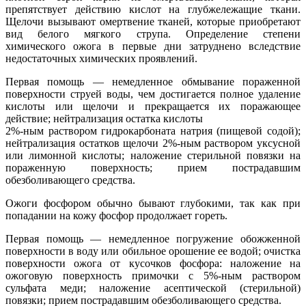
препятствует действию кислот на глубжележащие ткани.
Щелочи вызывают омертвение тканей, которые приобретают
вид белого мягкого струпа. Определение степени
химического ожога в первые дни затруднено вследствие
недостаточных химических проявлений.
Первая помощь — немедленное обмывание пораженной
поверхности струей воды, чем достигается полное удаление
кислоты или щелочи и прекращается их поражающее
действие; нейтрализация остатка кислоты
2%-ным раствором гидрокарбоната натрия (пищевой содой);
нейтрализация остатков щелочи 2%-ным раствором уксусной
или лимонной кислоты; наложение стерильной повязки на
пораженную поверхность; прием пострадавшим
обезболивающего средства.
Ожоги фосфором обычно бывают глубокими, так как при
попадании на кожу фосфор продолжает гореть.
Первая помощь — немедленное погружение обожженной
поверхности в воду или обильное орошение ее водой; очистка
поверхности ожога от кусочков фосфора: наложение на
ожоговую поверхность примочки с 5%-ным раствором
сульфата меди; наложение асептической (стерильной)
повязки; прием пострадавшим обезболивающего средства.