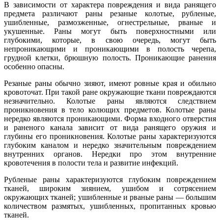
В зависимости от характера повреждения и вида ранящего
предмета различают раны резаные колотые, рубленые,
ушибленные, размозженные, огнестрельные, рваные и
укушенные. Раны могут быть поверхностными или
глубокими, которые, в свою очередь, могут быть
непроникающими и проникающими в полость черепа,
грудной клетки, брюшную полость. Проникающие ранения
особенно опасны.
Резаные раны обычно зияют, имеют ровные края и обильно
кровоточат. При такой ране окружающие ткани повреждаются
незначительно. Колотые раны являются следствием
проникновения в тело колющих предметов. Колотые раны
нередко являются проникающими. Форма входного отверстия
и раненого канала зависит от вида ранящего оружия и
глубины его проникновения. Колотые раны характеризуются
глубоким каналом и нередко значительным повреждением
внутренних органов. Нередки про этом внутренние
кровотечения в полости тела и развитие инфекций.
Рубленые раны характеризуются глубоким повреждением
тканей, широким зиянием, ушибом и сотрясением
окружающих тканей; ушибленные и рваные раны — большим
количеством размятых, ушибленных, пропитанных кровью
тканей.