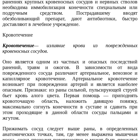
ранениях крупных кровеносных сосудов и нервных стволов
необходима иммобилизация конечности специальным или
подручным средством. Пострадавшему вводят
обезболивающий препарат, дают антибиотики, быстро
доставляют в лечебное учреждение.
Кровотечение
Кровотечение
— излияние крови из поврежденных
кровеносных сосудов.
Оно является одним из частных и опасных последствий
ранений, травм и ожогов. В зависимости от вида
поврежденного сосуда различают артериальное, венозное и
капиллярное кровотечение. Артериальное кровотечение
возникает при повреждении артерий и является наиболее
опасным. Признаки: из раны сильной, пульсирующей струей
бьет кровь алого цвета. Первая помощь — приподнять
кровоточащую область, наложить давящую повязку,
максимально согнуть конечности в суставе и сдавить при
этом проходящие в данной области сосуды пальцами и
жгутом.
Прижимать сосуд следует выше раны, в определенных
анатомических точках, там, где менее выражена мышечная
масса, сосуд проходит поверхностно и может быть прижат с