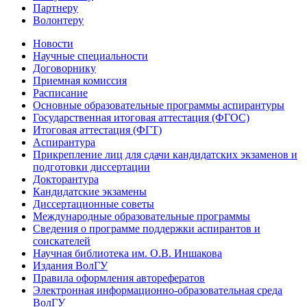
Партнеру
Волонтеру
Новости
Научные специальности
Договорнику
Приемная комиссия
Расписание
Основные образовательные программы аспирантуры
Государственная итоговая аттестация (ФГОС)
Итоговая аттестация (ФГТ)
Аспирантура
Прикрепление лиц для сдачи кандидатских экзаменов и
подготовки диссертации
Докторантура
Кандидатские экзамены
Диссертационные советы
Международные образовательные программы
Сведения о программе поддержки аспирантов и
соискателей
Научная библиотека им. О.В. Иншакова
Издания ВолГУ
Правила оформления авторефератов
Электронная информационно-образовательная среда
ВолГУ