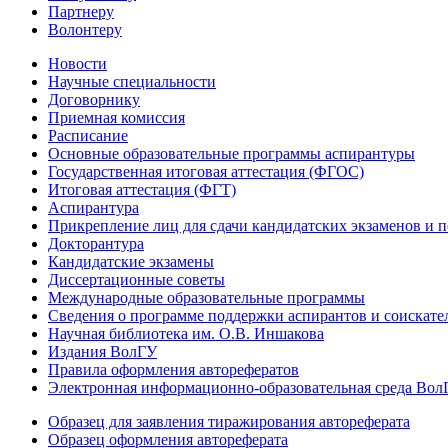
Партнеру
Волонтеру
Новости
Научные специальности
Договорнику
Приемная комиссия
Расписание
Основные образовательные программы аспирантуры
Государственная итоговая аттестация (ФГОС)
Итоговая аттестация (ФГТ)
Аспирантура
Прикрепление лиц для сдачи кандидатских экзаменов и 
Докторантура
Кандидатские экзамены
Диссертационные советы
Международные образовательные программы
Сведения о программе поддержки аспирантов и соискате
Научная библиотека им. О.В. Иншакова
Издания ВолГУ
Правила оформления авторефератов
Электронная информационно-образовательная среда Вол
Образец для заявления тиражирования автореферата
Образец оформления автореферата