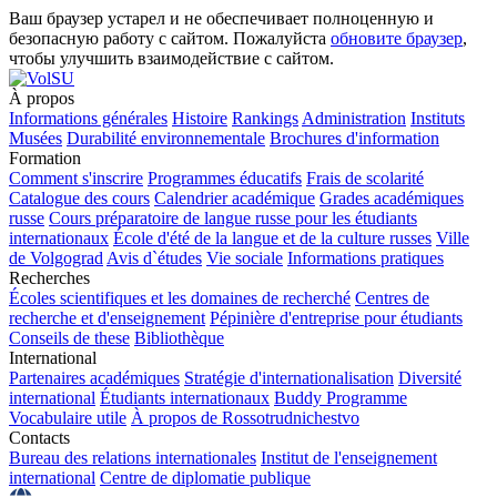
Ваш браузер устарел и не обеспечивает полноценную и
безопасную работу с сайтом. Пожалуйста
обновите браузер
,
чтобы улучшить взаимодействие с сайтом.
À propos
Informations générales
Histoire
Rankings
Administration
Instituts
Musées
Durabilité environnementale
Brochures d'information
Formation
Comment s'inscrire
Programmes éducatifs
Frais de scolarité
Catalogue des cours
Calendrier académique
Grades académiques
russe
Cours préparatoire de langue russe pour les étudiants
internationaux
École d'été de la langue et de la culture russes
Ville
de Volgograd
Avis d`études
Vie sociale
Informations pratiques
Recherches
Écoles scientifiques et les domaines de recherché
Centres de
recherche et d'enseignement
Pépinière d'entreprise pour étudiants
Conseils de these
Bibliothèque
International
Partenaires académiques
Stratégie d'internationalisation
Diversité
international
Étudiants internationaux
Buddy Programme
Vocabulaire utile
À propos de Rossotrudnichestvo
Contacts
Bureau des relations internationales
Institut de l'enseignement
international
Centre de diplomatie publique