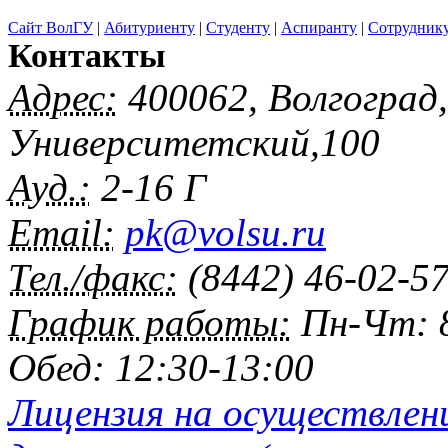
Сайт ВолГУ
|
Абитуриенту
|
Студенту
|
Аспиранту
|
Сотрудник
Контакты
Адрес:
400062, Волгоград
Университетский,100
Ауд.:
2-16 Г
Email:
pk@volsu.ru
Тел./факс:
(8442) 46-02-5
График работы:
Пн-Чт: 8
Обед: 12:30-13:00
Лицензия на осуществлен