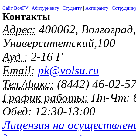
Сайт ВолГУ
|
Абитуриенту
|
Студенту
|
Аспиранту
|
Сотрудник
Контакты
Адрес:
400062, Волгоград
Университетский,100
Ауд.:
2-16 Г
Email:
pk@volsu.ru
Тел./факс:
(8442) 46-02-5
График работы:
Пн-Чт: 8
Обед: 12:30-13:00
Лицензия на осуществлен