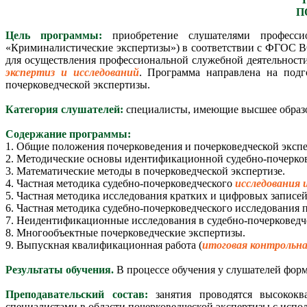
П
Цель программы:
приобретение слушателями профессио
«Криминалистические экспертизы») в соответствии с ФГОС В
для осуществления профессиональной служебной деятельности
экспертиз и исследований
. Программа направлена на подг
почерковедческой экспертизы.
Категория слушателей:
специалисты, имеющие высшее образов
Содержание программы:
1. Общие положения почерковедения и почерковедческой эксп
2. Методические основы идентификационной судебно-почерков
3. Математические методы в почерковедческой экспертизе.
4. Частная методика судебно-почерковедческого
исследования 
5. Частная методика исследования кратких и цифровых записей
6. Частная методика судебно-почерковедческого исследования 
7. Неидентификационные исследования в судебно-почерковедче
8. Многообъектные почерковедческие экспертизы.
9. Выпускная квалификационная работа (
итоговая контрольна
Результаты обучения.
В процессе обучения у слушателей форм
Преподавательский состав:
занятия проводятся высококв
специалистами в области почерковедческой экспертизы с исп