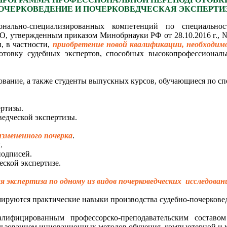
ОЧЕРКОВЕДЕНИЕ И ПОЧЕРКОВЕДЧЕСКАЯ ЭКСПЕРТИ
нально-специализированных компетенций по специально
О, утвержденным приказом Минобрнауки РФ от 28.10.2016 г., 
, в частности,
приобретение новой квалификации, необходимо
отовку судебных экспертов, способных высокопрофессионал
ание, а также студенты выпускных курсов, обучающиеся по сп
ертизы.
едческой экспертизы.
измененного почерка
.
.
подписей.
ской экспертизе.
я экспертиза
по одному из видов почерковедческих исследован
ируются практические навыки производства судебно-почерковед
алифицированным профессорско-преподавательским состав
ользованием инновационных методов обучения, компьютерной и 