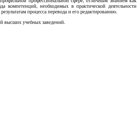
 профильной профессиональной сфере, отличным знанием как
яда компетенций, необходимых в практической деятельности
 результатам процесса перевода и его редактированию.
тей высших учебных заведений.