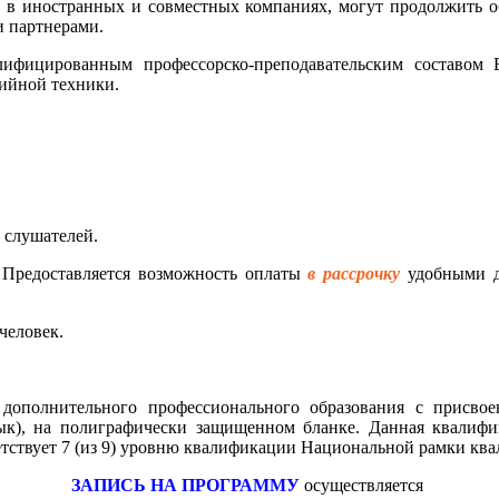
 в иностранных и совместных компаниях, могут продолжить о
и партнерами.
алифицированным профессорско-преподавательским составо
дийной техники.
и слушателей.
. Предоставляется возможность оплаты
в рассрочку
удобными дл
человек.
дополнительного профессионального образования с присво
ык), на полиграфически защищенном бланке. Данная квалифи
етствует 7 (из 9) уровню квалификации Национальной рамки к
З
АПИСЬ НА ПРОГРАММУ
осуществляется