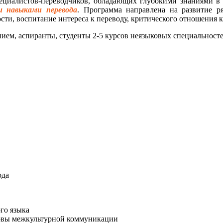
ециалистов-переводчиков, обладающих глубокими знаниями в
и навыками перевода
. Программа направлена на развитие р
ти, воспитание интереса к переводу, критического отношения к
нием, аспиранты, студенты 2-5 курсов неязыковых специальнос
ода
го языка
новы межкультурной коммуникации