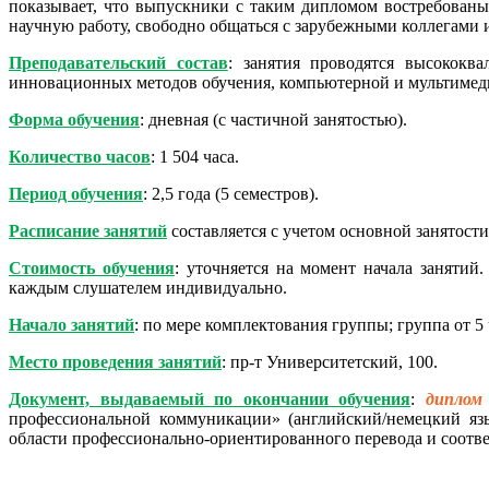
показывает, что выпускники с таким дипломом востребованы
научную работу, свободно общаться с зарубежными коллегами 
Преподавательский состав
: занятия проводятся высококв
инновационных методов обучения, компьютерной и мультиме
Форма обучения
: дневная (с частичной занятостью).
Количество часов
: 1 504 часа.
Период обучения
: 2,5 года (5 семестров).
Расписание занятий
составляется с учетом основной занятост
Стоимость обучения
: уточняется на момент начала занятий
каждым слушателем индивидуально.
Начало занятий
: по мере комплектования группы; группа от 5 
Место проведения занятий
: пр-т Университетский, 100.
Документ, выдаваемый по окончании обучения
:
диплом
профессиональной коммуникации» (английский/немецкий яз
области профессионально-ориентированного перевода и соотв