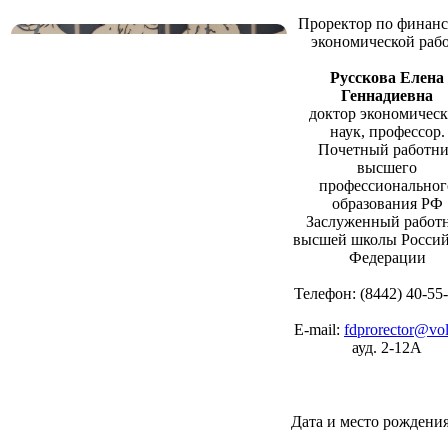
Проректор по финанс
экономической раб
Русcкова Елена
Геннадиевна
доктор экономичес
наук, профессор.
Почетный работн
высшего
профессиональног
образования РФ
Заслуженный работ
высшей школы Росси
Федерации
Телефон:
(8442) 40-55
Е-mail:
fdprorector@vol
ауд. 2-12А
Дата и место рождени