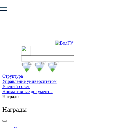
Ваш браузер устарел и не обеспечивает полноценную и
безопасную работу с сайтом. Пожалуйста
обновите браузер
,
чтобы улучшить взаимодействие с сайтом.
Структура
Управление университетом
Ученый совет
Нормативные документы
Награды
Награды