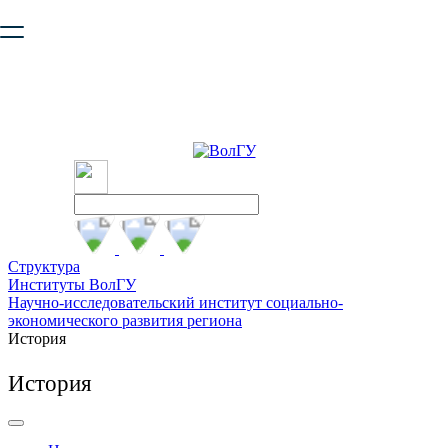
Ваш браузер устарел и не обеспечивает полноценную и
безопасную работу с сайтом. Пожалуйста
обновите браузер
,
чтобы улучшить взаимодействие с сайтом.
Структура
Институты ВолГУ
Научно-исследовательский институт социально-
экономического развития региона
История
История