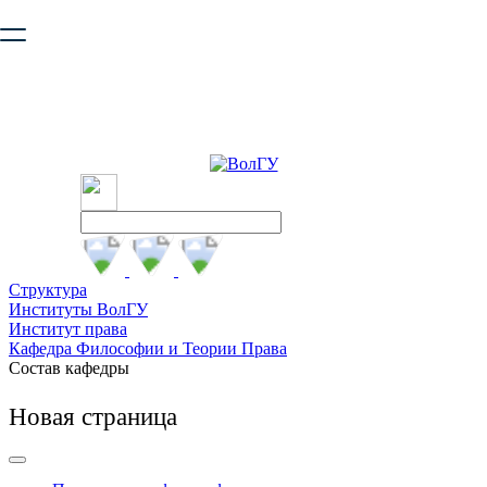
Ваш браузер устарел и не обеспечивает полноценную и
безопасную работу с сайтом. Пожалуйста
обновите браузер
,
чтобы улучшить взаимодействие с сайтом.
Структура
Институты ВолГУ
Институт права
Кафедра Философии и Теории Права
Состав кафедры
Новая страница