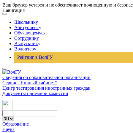
Ваш браузер устарел и не обеспечивает полноценную и безопа
Навигация
Школьнику
Абитуриенту
Обучающемуся
Сотруднику
Выпускнику
Волонтеру
Рейтинг в ВолГУ
Сведения об образовательной организации
Сервис "Личный кабинет"
Центр тестирования иностранных граждан
Документы приемной комиссии
Образование
Наука