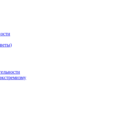
ности
оветы)
тельности
экстремизму