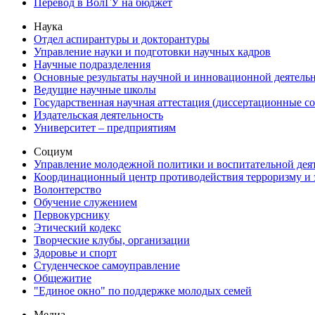
Перевод в ВолГУ на бюджет
Наука
Отдел аспирантуры и докторантуры
Управление науки и подготовки научных кадров
Научные подразделения
Основные результаты научной и инновационной деятель
Ведущие научные школы
Государственная научная аттестация (диссертационные с
Издательская деятельность
Университет – предприятиям
Социум
Управление молодежной политики и воспитательной дея
Координационный центр противодействия терроризму и 
Волонтерство
Обучение служением
Первокурснику
Этический кодекс
Творческие клубы, организации
Здоровье и спорт
Студенческое самоуправление
Общежитие
"Единое окно" по поддержке молодых семей
Медиа