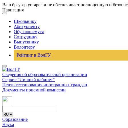
Ваш браузер устарел и не обеспечивает полноценную и безопа
Навигация
Школьнику
Абитуриенту
Обучающемуся
Сотруднику
Выпускнику
Волонтеру
Рейтинг в ВолГУ
Сведения об образовательной организации
Сервис "Личный кабинет"
Центр тестирования иностранных граждан
Документы приемной комиссии
Образование
Наука