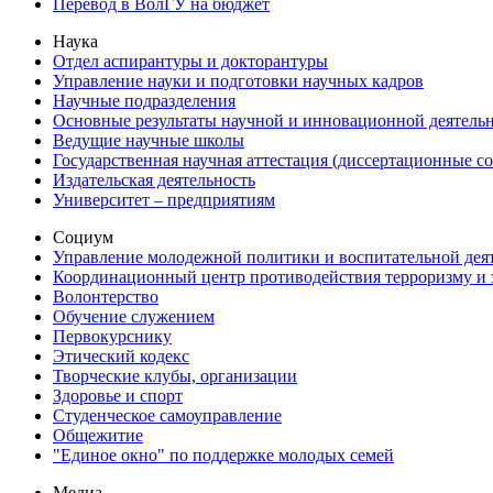
Перевод в ВолГУ на бюджет
Наука
Отдел аспирантуры и докторантуры
Управление науки и подготовки научных кадров
Научные подразделения
Основные результаты научной и инновационной деятель
Ведущие научные школы
Государственная научная аттестация (диссертационные с
Издательская деятельность
Университет – предприятиям
Социум
Управление молодежной политики и воспитательной дея
Координационный центр противодействия терроризму и 
Волонтерство
Обучение служением
Первокурснику
Этический кодекс
Творческие клубы, организации
Здоровье и спорт
Студенческое самоуправление
Общежитие
"Единое окно" по поддержке молодых семей
Медиа