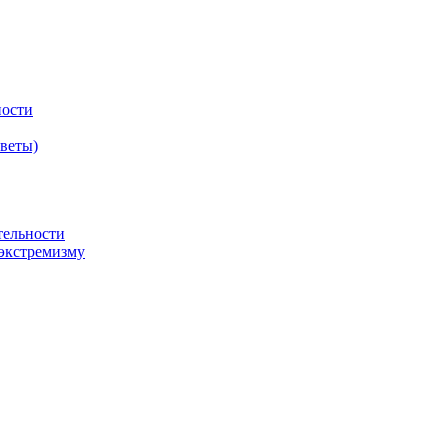
ности
оветы)
тельности
экстремизму