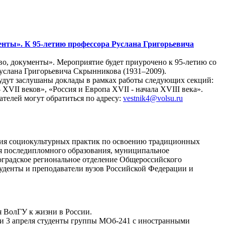
енты». К 95-летию профессора Руслана Григорьевича
тво, документы». Мероприятие будет приурочено к 95-летию со
услана Григорьевича Скрынникова (1931–2009).
дут заслушаны доклады в рамках работы следующих секций:
XVII веков», «Россия и Европа XVII - начала XVIII века».
телей могут обратиться по адресу:
vestnik4@volsu.ru
ация социокультурных практик по освоению традиционных
ия последипломного образования, муниципальное
оградское региональное отделение Общероссийского
туденты и преподаватели вузов Российской Федерации и
я ВолГУ к жизни в России.
ли 3 апреля студенты группы МОб-241 с иностранными