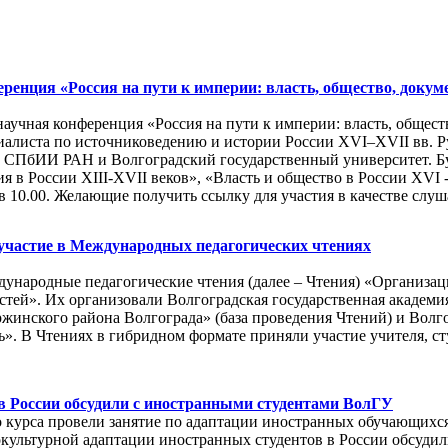
ренция «Россия на пути к империи: власть, общество, докум
 научная конференция «Россия на пути к империи: власть, общес
иалиста по источниковедению и истории России XVI–XVII вв. Р
СПбИИ РАН и Волгоградский государственный университет. Бу
 в России XIII-XVII веков», «Власть и общество в России XVI - 
10.00. Желающие получить ссылку для участия в качестве слуша
участие в Международных педагогических чтениях
дународные педагогические чтения (далее – Чтения) «Организ
тей». Их организовали Волгоградская государственная академ
инского района Волгограда» (база проведения Чтений) и Волг
». В Чтениях в гибридном формате приняли участие учителя, с
 России обсудили с иностранными студентами ВолГУ
о курса провели занятие по адаптации иностранных обучающихс
культурной адаптации иностранных студентов в России обсуди