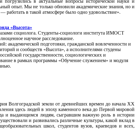
 погрузились в актуальные вопросы исторической науки и
ьный опыт. Мы не только обновили академические знания, но и
 — работать в такой атмосфере было одно удовольствие».
фонда «Высота»
 глазами социолога. Студенты-социологи института ИМОСТ
олноценное научное расследование.
ий: академической подготовки, гражданской вовлеченности и
рриторий и сообществ «Высота», а исполнителями студены
российской государственности, социологических и
ование в рамках программы «Обучение служением» и модуля
анью.
рия Волгоградской земли от древнейших времен до начала ХХ
явления здесь людей в эпоху каменного века до Первой мировой
ода и выдающимся людям, сыгравшим важную роль в истории
существовали и развивались различные культуры, какой вклад в
еобразовательных школ, студентов вузов, краеведов и всех,