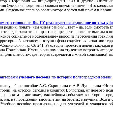
ор Стефанович — вице‑президент РАО и другие. Участники
ния Олеговна поделилась своими впечатлениями: «Это колоссал
ми. Отдельное спасибо организаторам за тёплый приём в Казани
ометр: социологи ВолГУ реализуют исследование по заказу 
и родник, понять, чем живет район? Ответ – да, если смотреть
итета доказали это на практике, превратив полевые выезды в п
ксное социальное исследование» вырос из пересечения трех лин
 территории. Заказчиком выступил фонд содействия развитию те
 «Социология» гр. Сб-241. Руководит проектом доцент кафедры 
на Полтавская. Именно она помогла студентам встроить исслед
я деятельность», где теория встречается с живой социальной тк
авторами учебного пособия по истории Волгоградской земли
ышло учебное пособие А.С. Скрипкина и А.В. Луночкина «Исто
тории, на которой сегодня находится Волгоград, от первого по
ологическим памятникам, важнейшим событиям в истории гор
ть, как на протяжении тысячелетий на берегах излучины Волги 
Учебное пособие предназначено для учителей и учащихся общ