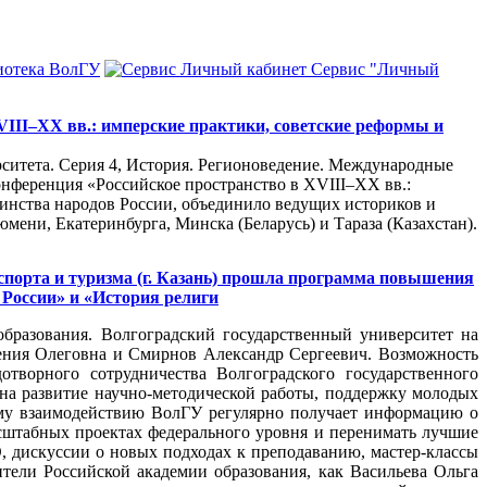
иотека ВолГУ
Сервис "Личный
III–XX вв.: имперские практики, советские реформы и
рситета. Серия 4, История. Регионоведение. Международные
онференция «Российское пространство в XVIII–XX вв.:
инства народов России, объединило ведущих историков и
юмени, Екатеринбурга, Минска (Беларусь) и Тараза (Казахстан).
спорта и туризма (г. Казань) прошла программа повышения
России» и «История религи
бразования. Волгоградский государственный университет на
ния Олеговна и Смирнов Александр Сергеевич. Возможность
отворного сотрудничества Волгоградского государственного
 на развитие научно‑методической работы, поддержку молодых
тому взаимодействию ВолГУ регулярно получает информацию о
сштабных проектах федерального уровня и перенимать лучшие
, дискуссии о новых подходах к преподаванию, мастер‑классы
тели Российской академии образования, как Васильева Ольга