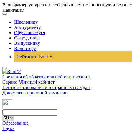
Ваш браузер устарел и не обеспечивает полноценную и безопа
Навигация
Школьнику
Абитуриенту
Обучающемуся
Сотруднику
Выпускнику
Волонтеру
Рейтинг в ВолГУ
Сведения об образовательной организации
Сервис "Личный кабинет"
Центр тестирования иностранных граждан
Документы приемной комиссии
Образование
Наука