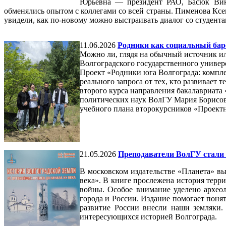
Юрьевна — президент РАО, Басюк Викт
обменялись опытом с коллегами со всей страны. Пименова Ксе
увидели, как по‑новому можно выстраивать диалог со студента
11.06.2026
Родники как социальный бар
Можно ли, глядя на обычный источник ил
Волгоградского государственного универс
Проект «Родники юга Волгограда: компле
реального запроса от тех, кто развивает
второго курса направления бакалавриата
политических наук ВолГУ Мария Борисов
учебного плана второкурсников «Проектна
21.05.2026
Преподаватели ВолГУ стали 
В московском издательстве «Планета» в
века». В книге прослежена история терри
войны. Особое внимание уделено архе
города и России. Издание помогает поня
развитие России внесли наши земляки. 
интересующихся историей Волгограда.