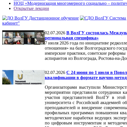
НОЦ «Модернизация многомерного социально – политиче
Открытые лекции
Дистанционное обучение
Система
кабинет"
02.07.2026
В ВолГУ состоялась Междуна
региональная специфика»
7 июля 2026 года по инициативе редколл
отношения» на базе Волгоградского госу
имперские практики, советские реформы 
аспирантов из Волгограда, Ростова-на-До
02.07.2026
С 24 июня по 1 июля в Пово
квалификации в формате научно‑метод
Организаторами выступили Министерств
мероприятии представили сотрудники 
участия представителей ВолГУ в этой 
университета с Российской академией о
преподавателей и внедрение современн
профильных программах повышения квал
методические наработки ведущих экспер
по цифровым инструментам и методичес