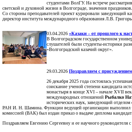
студентами ВолГУ. На встрече рассматри
светской и духовной жизни в Волгограде, значения праздников
Со стороны преподавателей проект курировали заведующий ка
директор института международного образования Л.В. Григорь
03.04.2026
«Казаки – от прошлого к на
В Волгоградском государственном универс
слушателей были студенты-историки раз
«Волгоградский казачий округ».
29.03.2026
Поздравляем с присуждением 
26 декабря 2025 года состоялась успешн
соискание ученой степени кандидата ист
монастыря в конце XVI – начале XVII ве
международных отношений
Рыбалко На
исторических наук, заведующий отделом
РАН И. Н. Шамина. Функции ведущей организации выполнил Са
комиссией (ВАК) был издан приказ о выдаче диплома кандидат
Поздравляем Евгению Сергеевну и ее научного руководителя с