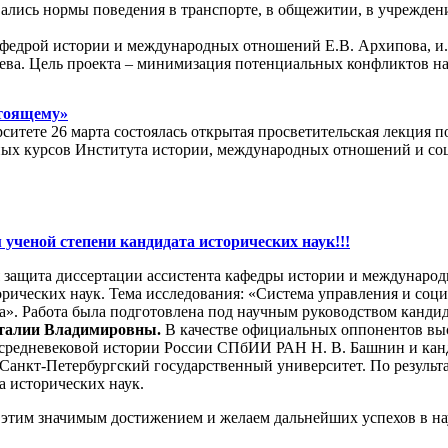
вались нормы поведения в транспорте, в общежитии, в учрежден
.
федрой истории и международных отношений Е.В. Архипова, и.о
ева. Цель проекта – минимизация потенциальных конфликтов на
стоящему»
итете 26 марта состоялась открытая просветительская лекция п
ных курсов Института истории, международных отношений и соц
ученой степени кандидата исторических наук!!!
ая защита диссертации ассистента кафедры истории и междунар
орических наук. Тема исследования: «Система управления и соц
ка». Работа была подготовлена под научным руководством кандид
талии Владимировны.
В качестве официальных оппонентов выс
 средневековой истории России СПбИИ РАН Н. В. Башнин и кан
нкт-Петербургский государственный университет. По результа
а исторических наук.
 этим значимым достижением и желаем дальнейших успехов в на