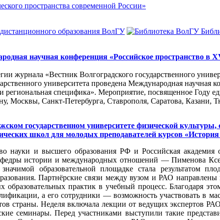
ского пространства современной России»
 дистанционного образования ВолГУ
Библ
родная научная конференция «Российское пространство в XV
егии журнала «Вестник Волгоградского государственного униве
дарственного университета проведена Международная научная к
и региональная специфика». Мероприятие, посвященное Году ед
ну, Москвы, Санкт-Петербурга, Ставрополя, Саратова, Казани, Т
лжском государственном университете физической культуры, 
ических школ для молодых преподавателей курсов «История 
о науки и высшего образования РФ и Российская академия о
кафедры истории и международных отношений — Пименова Ксе
значимой образовательной площадке стала результатом плод
бразования. Партнёрские связи между вузом и РАО направлены
ых образовательных практик в учебный процесс. Благодаря э
ификации, а его сотрудники — возможность участвовать в ма
тов страны. Неделя включала лекции от ведущих экспертов РАО
кие семинары. Перед участниками выступили такие представи