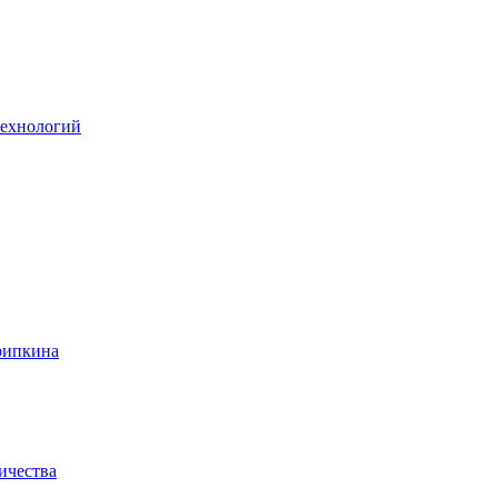
технологий
рипкина
ичества