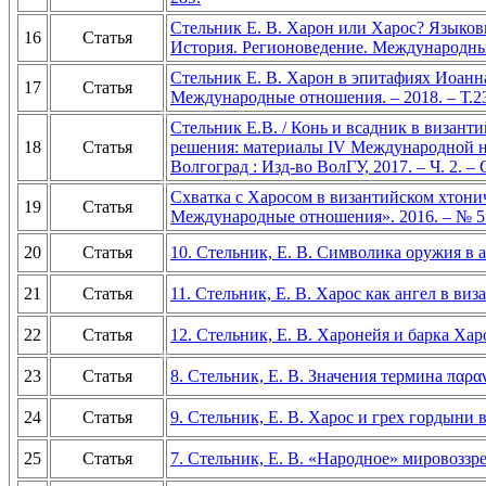
Стельник Е. В. Харон или Харос? Языковы
16
Статья
История. Регионоведение. Международные 
Стельник Е. В. Харон в эпитафиях Иоанна
17
Статья
Международные отношения. – 2018. – Т.23
Стельник Е.В. / Конь и всадник в визант
18
Статья
решения: материалы IV Международной на
Волгоград : Изд-во ВолГУ, 2017. – Ч. 2. – 
Схватка с Харосом в византийском хтонич
19
Статья
Международные отношения». 2016. – № 5 (
20
Статья
10. Стельник, Е. В. Символика оружия в а
21
Статья
11. Стельник, Е. В. Харос как ангел в виз
22
Статья
12. Стельник, Е. В. Харонейя и барка Ха
23
Статья
8. Стельник, Е. В. Значения термина παρ
24
Статья
9. Стельник, Е. В. Харос и грех гордыни 
25
Статья
7. Стельник, Е. В. «Народное» мировоззр