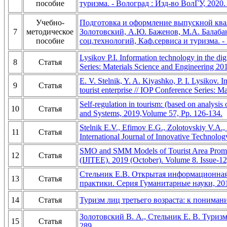
пособие
туризма. - Волоград : Изд-во ВолГУ, 2020.
Учебно-
Подготовка и оформление выпускной квал
7
методическое
Золотовский, А.Ю. Баженов, М.А. Балабанов
пособие
соц.технологий, Каф.сервиса и туризма. - 
Lysikov P.I. Information technology in the dig
8
Статья
Series: Materials Science and Engineering 201
E. V. Stelnik, Y. A. Kiyashko, P. I. Lysikov. 
9
Статья
tourist enterprise // IOP Conference Series: M
Self-regulation in tourism: (based on analysi
10
Статья
and Systems, 2019,Volume 57, Pp. 126-134.
Stelnik E.V., Efimov E.G., Zolotovskiy V.A.,
11
Статья
International Journal of Innovative Technolo
SMO and SMM Models of Tourist Area Promotion
12
Статья
(IJITEE). 2019 (October). Volume 8. Issue-12
Стельник Е.В. Открытая информационная 
13
Статья
практики. Серия Гуманитарные науки, 201
14
Статья
Туризм лиц третьего возраста: к понимани
Золотовский В. А., Стельник Е. В. Туризм
15
Статья
289.