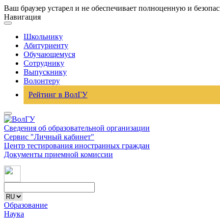
Ваш браузер устарел и не обеспечивает полноценную и безопа
Навигация
Школьнику
Абитуриенту
Обучающемуся
Сотруднику
Выпускнику
Волонтеру
Рейтинг в ВолГУ
Сведения об образовательной организации
Сервис "Личный кабинет"
Центр тестирования иностранных граждан
Документы приемной комиссии
Образование
Наука