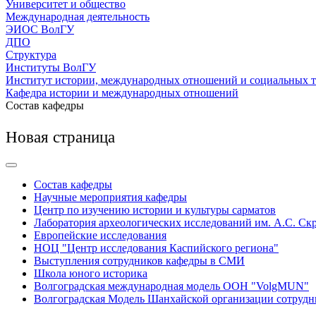
Университет и общество
Международная деятельность
ЭИОС ВолГУ
ДПО
Структура
Институты ВолГУ
Институт истории, международных отношений и социальных 
Кафедра истории и международных отношений
Состав кафедры
Новая страница
Состав кафедры
Научные мероприятия кафедры
Центр по изучению истории и культуры сарматов
Лаборатория археологических исследований им. А.С. Ск
Европейские исследования
НОЦ "Центр исследования Каспийского региона"
Выступления сотрудников кафедры в СМИ
Школа юного историка
Волгоградская международная модель ООН "VolgMUN"
Волгоградская Модель Шанхайской организации сотрудн