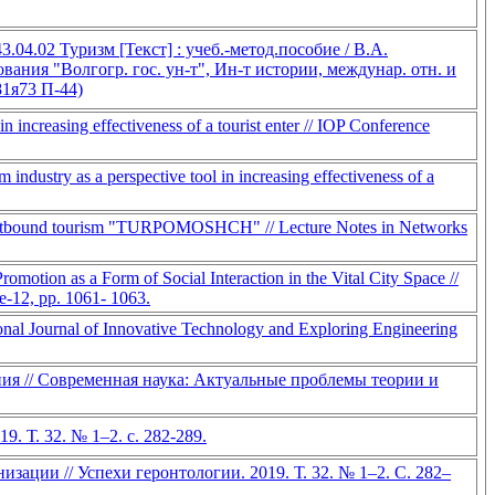
4.02 Туризм [Текст] : учеб.-метод.пособие / В.А.
ования "Волгогр. гос. ун-т", Ин-т истории, междунар. отн. и
81я73 П-44)
n increasing effectiveness of a tourist enter // IOP Conference
 industry as a perspective tool in increasing effectiveness of a
eld of outbound tourism "TURPOMOSHCH" // Lecture Notes in Networks
otion as a Form of Social Interaction in the Vital City Space //
e-12, pp. 1061- 1063.
ional Journal of Innovative Technology and Exploring Engineering
ия // Современная наука: Актуальные проблемы теории и
. Т. 32. № 1–2. с. 282-289.
зации // Успехи геронтологии. 2019. Т. 32. № 1–2. С. 282–