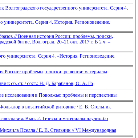
к Волгоградского государственного университета. Серия 4,
о университета. Серия 4, История. Регионоведение.
разов // Военная история России: проблемы, поиски,
ой битве, Волгоград, 20–21 окт. 2017 г. В 2 ч. –
го университета. Серия 4. «История. Регионоведение.
ория России: проблемы, поиски, решения: материалы
: сб. ст. / сост.: Н. Д. Барабанов, О. А. Го
кие исследования в Поволжье: проблемы и перспективы
Фольклор в византийской риторике / Е. В. Стельник
Православия. Вып. 2. Тезисы и материалы научно-бо
Михаила Пселла / Е. В. Стельник // VI Международная