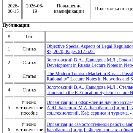
2026-
2026-06-
Повышение
Подготовка инстр
06-15
19
квалификации
Публикации:
#
Тип
Objective Special Aspects of Legal Regulati
1
Статья
87, 2020, Pages 612-622.
Золотовский В.А., Давыдова М.Л., Боков Ю.А
2
Статья
Development in Russia Lecture Notes in Net
The Modern Tourism Market in Russia: Possib
3
Статья
Rationality" Lecture Notes in Networks and
Золотовский В.А., Давыдова М.Л., Стельник
4
Статья
Tourism in the E-Education System Lecture N
Учебно-
Организация и оформление научно-исследо
5
методическое
А.Ю. Баженов, М.А. Балабанова [ и др.] ; 
пособие
соц.технологий, Каф.сервиса и туризма. - 
Учебно-
Организация самостоятельной работы маги
6
методическое
Балабанова [ и др.] ; Федер. гос. авт. об