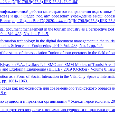
 - 23 с. (УДК 796.5(075.8) ББК 75 81я73 О-64)
ификационной работы магистрантов направления подготовки 43.0
а [ и др.] ; Федер. гос. авт. образоват. учреждение высш. образ
Волоград : Изд-во ВолГУ, 2020. - 44 с. (УДК 796.5(075.8) ББК 75 
ital document management in the tourism industry as a perspective tool i
9. – Vol. 483, No. 1. – P. 1–5.
Information technology in the digital document management in the tourism
aterials Science and Engineering. 2019. Vol. 483, No. 1. pp. 1-5.
s of the status of the association "union of tour operators in the fi
 Kiyashko Y.A., Lysikov P. I. SMO and SMM Models of Tourist Area Prom
gy and Exploring Engineering (IJITEE), 2019 (October). Volume 8. Issu
 as a Form of Social Interaction in the Vital City Space // Internat
, pp. 1061- 1063.
среда как возможность для современного туристского образован
9 г.
ю сущности и практики организации // Успехи геронтологии. 2019
 лиц третьего возраста: к пониманию сущности и практики органи