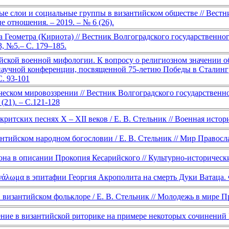
е слои и социальные группы в византийском обществе // Вестни
отношения. – 2019. – № 6 (26).
 Геометра (Кириота) // Вестник Волгоградского государственног
, №5.– С. 179–185.
ийской военной мифологии. К вопросу о религиозном значении об
учной конференции, посвященной 75-летию Победы в Сталинградск
С. 93-101
еском мировоззрении // Вестник Волгоградского государственно
21). – С.121-128
критских песнях X – XII веков / Е. В. Стельник // Военная ист
антийском народном богословии / Е. В. Стельник // Мир Православия
рона в описании Прокопия Кесарийского // Культурно-историчес
ανάλωμα в эпитафии Георгия Акрополита на смерть Дуки Ватаца. 
в византийском фольклоре / Е. В. Стельник // Молодежь в мире 
ение в византийской риторике на примере некоторых сочинений 