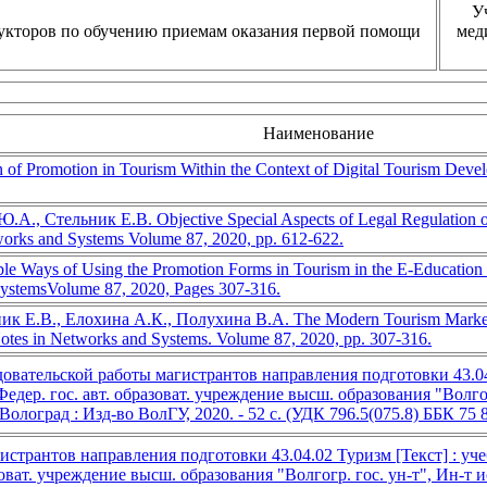
У
укторов по обучению приемам оказания первой помощи
мед
Наименование
on of Promotion in Tourism Within the Context of Digital Tourism Dev
., Стельник Е.В. Objective Special Aspects of Legal Regulation of 
works and Systems Volume 87, 2020, pp. 612-622.
le Ways of Using the Promotion Forms in Tourism in the E-Education 
 SystemsVolume 87, 2020, Pages 307-316.
 Е.В., Елохина А.К., Полухина В.А. The Modern Tourism Market in
otes in Networks and Systems. Volume 87, 2020, pp. 307-316.
вательской работы магистрантов направления подготовки 43.04.0
Федер. гос. авт. образоват. учреждение высш. образования "Волго
Волоград : Изд-во ВолГУ, 2020. - 52 с. (УДК 796.5(075.8) ББК 75 
странтов направления подготовки 43.04.02 Туризм [Текст] : уче
разоват. учреждение высш. образования "Волгогр. гос. ун-т", Ин-т