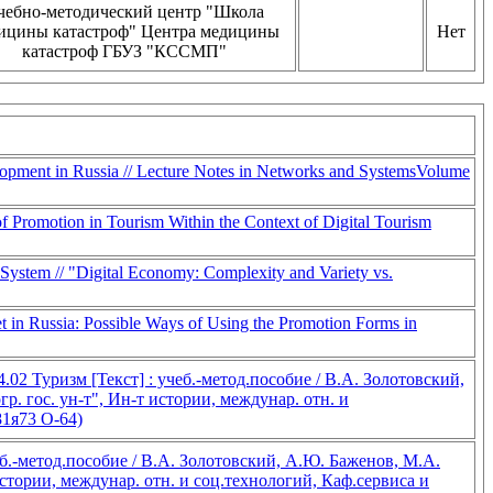
чебно-методический центр "Школа
ицины катастроф" Центра медицины
Нет
катастроф ГБУЗ "КССМП"
elopment in Russia // Lecture Notes in Networks and SystemsVolume
Promotion in Tourism Within the Context of Digital Tourism
System // "Digital Economy: Complexity and Variety vs.
 Russia: Possible Ways of Using the Promotion Forms in
2 Туризм [Текст] : учеб.-метод.пособие / В.А. Золотовский,
гр. гос. ун-т", Ин-т истории, междунар. отн. и
81я73 О-64)
б.-метод.пособие / В.А. Золотовский, А.Ю. Баженов, М.А.
 истории, междунар. отн. и соц.технологий, Каф.сервиса и