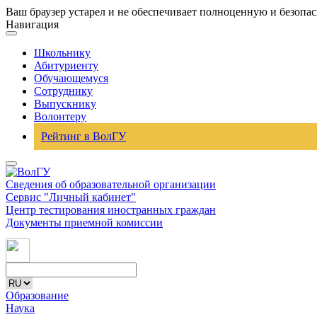
Ваш браузер устарел и не обеспечивает полноценную и безопа
Навигация
Школьнику
Абитуриенту
Обучающемуся
Сотруднику
Выпускнику
Волонтеру
Рейтинг в ВолГУ
Сведения об образовательной организации
Сервис "Личный кабинет"
Центр тестирования иностранных граждан
Документы приемной комиссии
Образование
Наука