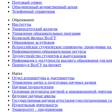
Почтовый сервис
Объединенный ведомственный архив
Телефонный справочник
Образование
Институты
Университетский колледж
Управление образовательных программ
Волжский филиал ВолГУ
Образование за рубежом
Всероссийские студенческие олимпиады, проводимые на
Информационно-образовательные ресурсы
Трудоустройство студентов и выпускников
Информация о доступности высшего образования для ин
Перевод в ВолГУ на бюджет
Наука
Отдел аспирантуры и докторантуры
Управление науки и подготовки научных кадров
Научные подразделения
Основные результаты научной и инновационной деятель
Ведущие научные школы
Государственная научная аттестация (диссертационные с
Издательская деятельность
Университет – предприятиям