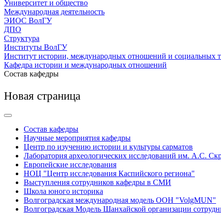
Университет и общество
Международная деятельность
ЭИОС ВолГУ
ДПО
Структура
Институты ВолГУ
Институт истории, международных отношений и социальных 
Кафедра истории и международных отношений
Состав кафедры
Новая страница
Состав кафедры
Научные мероприятия кафедры
Центр по изучению истории и культуры сарматов
Лаборатория археологических исследований им. А.С. Ск
Европейские исследования
НОЦ "Центр исследования Каспийского региона"
Выступления сотрудников кафедры в СМИ
Школа юного историка
Волгоградская международная модель ООН "VolgMUN"
Волгоградская Модель Шанхайской организации сотрудн