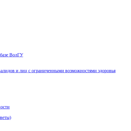
 базе ВолГУ
валидов и лиц с ограниченными возможностями здоровья
ности
оветы)