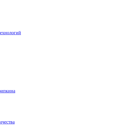
технологий
рипкина
ичества