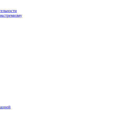
тельности
экстремизму
зацией