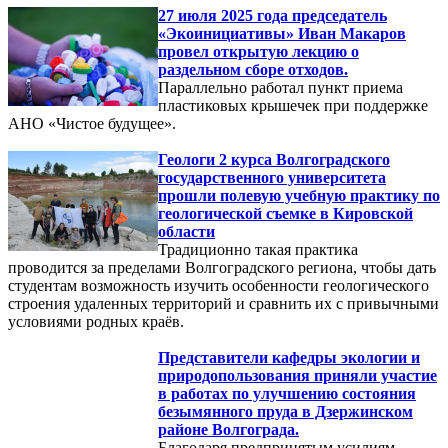
27 июля 2025 года председатель
«Экоинициативы» Иван Макаров
провел открытую лекцию о
раздельном сборе отходов.
Параллельно работал пункт приема
пластиковых крышечек при поддержке
АНО «Чистое будущее».
Геологи 2 курса Волгоградского
государственного университета
прошли полевую учебную практику по
геологической съемке в Кировской
области
Традиционно такая практика
проводится за пределами Волгоградского региона, чтобы дать
студентам возможность изучить особенности геологического
строения удаленных территорий и сравнить их с привычными
условиями родных краёв.
Представители кафедры экологии и
природопользования приняли участие
в работах по улучшению состояния
безымянного пруда в Дзержинском
районе Волгограда.
Благодаря предпринятым усилиям