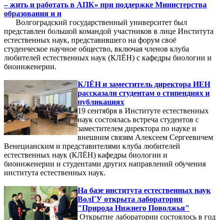
– жить и работать в АПК» при поддержке Министерства
образования и н
Волгоградский государственный университет был
представлен большой командой участников в лице Института
естественных наук, представившего на форум своё
студенческое научное общество, включая членов клуба
любителей естественных наук (КЛЁН) с кафедры биологии и
биоинженерии.
КЛЁН и заместитель директора ИЕН
рассказали студентам о стипендиях и
публикациях
19 сентября в Институте естественных
наук состоялась встреча студентов с
заместителем директора по науке и
внешним связям Алексеем Сергеевичем
Венецианским и представителями клуба любителей
естественных наук (КЛЁН) кафедры биологии и
биоинженерии и студентами других направлений обучения
института естественных наук.
На базе института естественных наук
ВолГУ открыта лаборатория
"Природа Нижнего Поволжья"
Открытие лаборатории состоялось в год