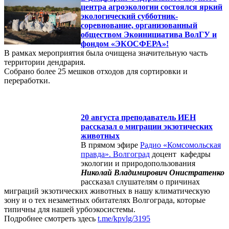
центра агроэкологии состоялся яркий
экологический субботник-
соревнование, организованный
обществом Экоинициатива ВолГУ и
фондом «ЭКОСФЕРА»!
В рамках мероприятия была очищена значительную часть
территории дендрария.
Собрано более 25 мешков отходов для сортировки и
переработки.
20 августа преподаватель ИЕН
рассказал о миграции экзотических
животных
В прямом эфире
Радио «Комсомольская
правда». Волгоград
доцент кафедры
экологии и природопользования
Николай Владимирович Онистратенко
рассказал слушателям о причинах
миграций экзотических животных в нашу климатическую
зону и о тех незаметных обитателях Волгограда, которые
типичны для нашей урбоэкосистемы.
Подробнее смотреть здесь
t.me/kpvlg/3195