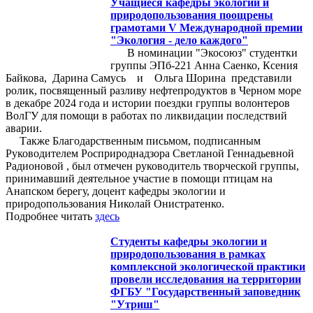
Учащиеся кафедры экологии и
природопользования поощрены
грамотами V Международной премии
"Экология - дело каждого"
В номинации "Экосоюз" студентки
группы ЭПб-221 Анна Саенко, Ксения
Байкова, Дарина Самусь и Ольга Шорина представили
ролик, посвященный разливу нефтепродуктов в Черном море
в декабре 2024 года и истории поездки группы волонтеров
ВолГУ для помощи в работах по ликвидации последствий
аварии.
Также Благодарственным письмом, подписанным
Руководителем Росприроднадзора Светланой Геннадьевной
Радионовой , был отмечен руководитель творческой группы,
принимавший деятельное участие в помощи птицам на
Анапском берегу, доцент кафедры экологии и
природопользования Николай Онистратенко.
Подробнее читать
здесь
Студенты кафедры экологии и
природопользования в рамках
комплексной экологической практики
провели исследования на территории
ФГБУ "Государственный заповедник
"Утриш"