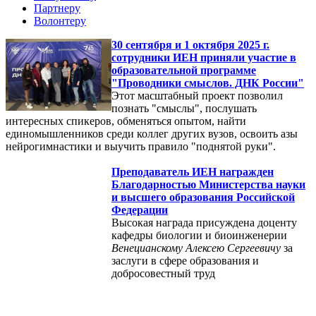
Партнеру
Волонтеру
30 сентября и 1 октября 2025 г.
сотрудники ИЕН приняли участие в
образовательной программе
"Проводники смыслов. ДНК России"
Этот масштабный проект позволил
познать "смыслы", послушать
интересных спикеров, обменяться опытом, найти
единомышленников среди коллег других вузов, освоить азы
нейрогимнастики и выучить правило "поднятой руки".
Преподаватель ИЕН награжден
Благодарностью Министерства науки
и высшего образования Российской
Федерации
Высокая награда присуждена доценту
кафедры биологии и биоинженерии
Венецианскому Алексею Сергеевичу
за
заслуги в сфере образования и
добросовестный труд