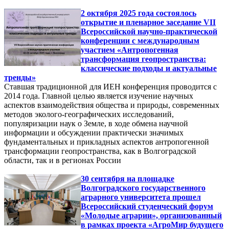
2 октября 2025 года состоялось
открытие и пленарное заседание VII
Всероссийской научно-практической
конференции с международным
участием «Антропогенная
трансформация геопространства:
классические подходы и актуальные
тренды»
Ставшая традиционной для ИЕН конференция проводится с
2014 года. Главной целью является изучение научных
аспектов взаимодействия общества и природы, современных
методов эколого-географических исследований,
популяризации наук о Земле, в ходе обмена научной
информации и обсуждении практически значимых
фундаментальных и прикладных аспектов антропогенной
трансформации геопространства, как в Волгоградской
области, так и в регионах России
30 сентября на площадке
Волгоградского государственного
аграрного университета прошел
Всероссийский студенческий форум
«Молодые аграрии», организованный
в рамках проекта «АгроМир будущего