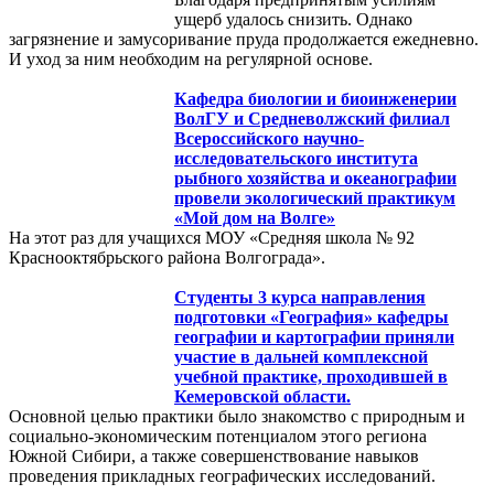
ущерб удалось снизить. Однако
загрязнение и замусоривание пруда продолжается ежедневно.
И уход за ним необходим на регулярной основе.
Кафедра биологии и биоинженерии
ВолГУ и Средневолжский филиал
Всероссийского научно-
исследовательского института
рыбного хозяйства и океанографии
провели экологический практикум
«Мой дом на Волге»
На этот раз для учащихся МОУ «Средняя школа № 92
Краснооктябрьского района Волгограда».
Студенты 3 курса направления
подготовки «География» кафедры
географии и картографии приняли
участие в дальней комплексной
учебной практике, проходившей в
Кемеровской области.
Основной целью практики было знакомство с природным и
социально-экономическим потенциалом этого региона
Южной Сибири, а также совершенствование навыков
проведения прикладных географических исследований.