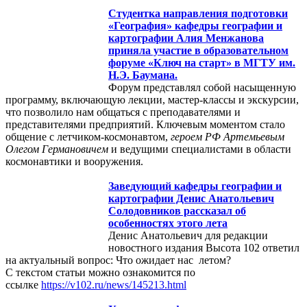
Студентка направления подготовки
«География» кафедры географии и
картографии Алия Менжанова
приняла участие в образовательном
форуме «Ключ на старт» в МГТУ им.
Н.Э. Баумана.
Форум представлял собой насыщенную
программу, включающую лекции, мастер-классы и экскурсии,
что позволило нам общаться с преподавателями и
представителями предприятий. Ключевым моментом стало
общение с летчиком-космонавтом,
героем РФ Артемьевым
Олегом Германовичем
и ведущими специалистами в области
космонавтики и вооружения.
Заведующий кафедры географии и
картографии Денис Анатольевич
Солодовников рассказал об
особенностях этого лета
Денис Анатольевич для редакции
новостного издания Высота 102 ответил
на актуальный вопрос: Что ожидает нас летом?
С текстом статьи можно ознакомится по
ссылке
https://v102.ru/news/145213.html