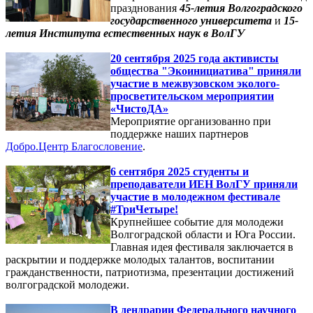
празднования
45-летия Волгоградского
государственного университета
и
15-
летия Института естественных наук в ВолГУ
20 сентября 2025 года активисты
общества "Экоинициатива" приняли
участие в межвузовском эколого-
просветительском мероприятии
«ЧистоДА»
Мероприятие организованно при
поддержке наших партнеров
Добро.Центр Благословение
.
6 сентября 2025 студенты и
преподаватели ИЕН ВолГУ приняли
участие в молодежном фестивале
#ТриЧетыре!
Крупнейшее событие для молодежи
Волгоградской области и Юга России.
Главная идея фестиваля заключается в
раскрытии и поддержке молодых талантов, воспитании
гражданственности, патриотизма, презентации достижений
волгоградской молодежи.
В дендрарии Федерального научного