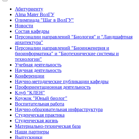
Абитуриенту
Alma Mater ВолГУ
Олимпиада "Шаг в ВолГУ"
Новости
Состав кафедры
Персоналии направлений "Биология" и "Ландшафтная
архитектура"
Персоналии направлений "Биоинженерия и
биоинформатика" и "Биотехнические системы и
технологии"
Учебная деятельность
Научная деятельность
Конференции
Научно-методические публикации кафедры
Профориентационная деятельность
Клуб "КЛЕН"
Кружок "Юный биолог"
Воспитательная работа
Научно-образовательная инфраструктура
Студенческая практика
Студенческая жизнь
Материально-техническая база
Наши партнеры
Выпускники