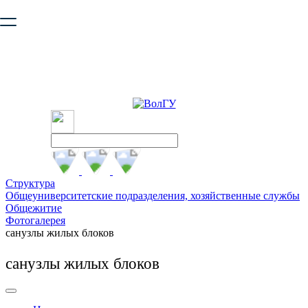
Ваш браузер устарел и не обеспечивает полноценную и
безопасную работу с сайтом. Пожалуйста
обновите браузер
,
чтобы улучшить взаимодействие с сайтом.
Структура
Общеуниверситетские подразделения, хозяйственные службы
Общежитие
Фотогалерея
санузлы жилых блоков
санузлы жилых блоков