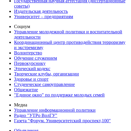
Государственная научная аттестация (диссертационные
советы)
Издательская деятельность
Университет – предприятиям
Социум
Управление молодежной политики и воспитательной
деятельности
Координационный центр противодействия терроризму
и экстремизму
Волонтерство
Обучение служением
Первокурснику
Этический кодекс
Творческие клубы, организации
Здоровье и спорт
Студенческое самоуправление
Общежитие
"Единое окно" по поддержке молодых семей
Медиа
Управление информационной политики
Радио "УТРо ВолГУ"
Газета "Форум. Университетский проспект,100"
Объявления