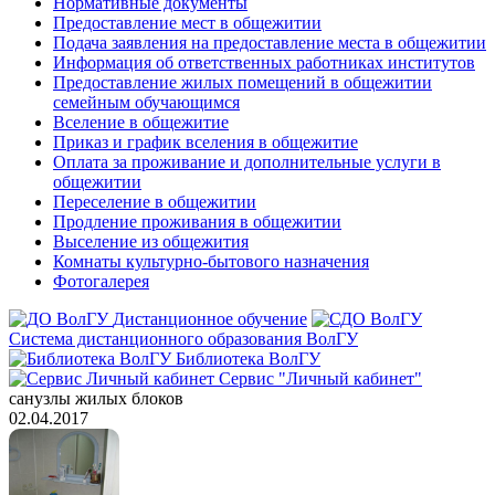
Нормативные документы
Предоставление мест в общежитии
Подача заявления на предоставление места в общежитии
Информация об ответственных работниках институтов
Предоставление жилых помещений в общежитии
семейным обучающимся
Вселение в общежитие
Приказ и график вселения в общежитие
Оплата за проживание и дополнительные услуги в
общежитии
Переселение в общежитии
Продление проживания в общежитии
Выселение из общежития
Комнаты культурно-бытового назначения
Фотогалерея
Дистанционное обучение
Система дистанционного образования ВолГУ
Библиотека ВолГУ
Сервис "Личный кабинет"
санузлы жилых блоков
02.04.2017