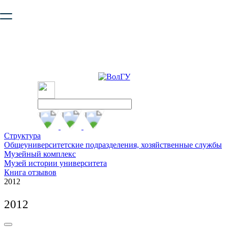
Ваш браузер устарел и не обеспечивает полноценную и
безопасную работу с сайтом. Пожалуйста
обновите браузер
,
чтобы улучшить взаимодействие с сайтом.
Структура
Общеуниверситетские подразделения, хозяйственные службы
Музейный комплекс
Музей истории университета
Книга отзывов
2012
2012