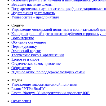
Основные результаты научной и инновационной деятель
Ведущие научные школы
Государственная научная аттестация (диссертационные с
Издательская деятельность
Университет – предприятиям
Социум
Управление молодежной политики и воспитательной дея
Координационный центр противодействия терроризму и 
Волонтерство
Обучение служением
Первокурснику
Этический кодекс
Творческие клубы, организации
Здоровье и спорт
Студенческое самоуправление
Общежитие
"Единое окно" по поддержке молодых семей
Медиа
Управление информационной политики
Радио "УТРо ВолГУ"
Газета "Форум. Университетский проспект,100"
Объявления