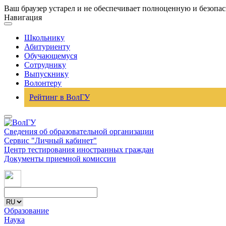
Ваш браузер устарел и не обеспечивает полноценную и безопа
Навигация
Школьнику
Абитуриенту
Обучающемуся
Сотруднику
Выпускнику
Волонтеру
Рейтинг в ВолГУ
Сведения об образовательной организации
Сервис "Личный кабинет"
Центр тестирования иностранных граждан
Документы приемной комиссии
Образование
Наука