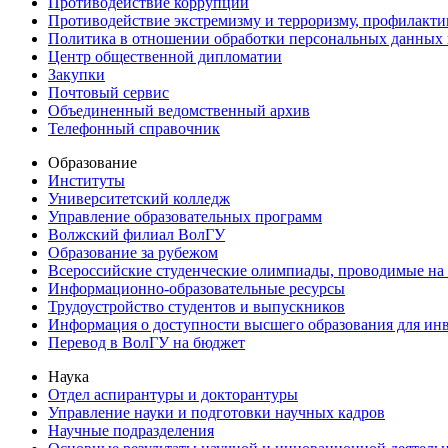
Противодействие коррупции
Противодействие экстремизму и терроризму, профилакти
Политика в отношении обработки персональных данных
Центр общественной дипломатии
Закупки
Почтовый сервис
Объединенный ведомственный архив
Телефонный справочник
Образование
Институты
Университетский колледж
Управление образовательных программ
Волжский филиал ВолГУ
Образование за рубежом
Всероссийские студенческие олимпиады, проводимые на
Информационно-образовательные ресурсы
Трудоустройство студентов и выпускников
Информация о доступности высшего образования для ин
Перевод в ВолГУ на бюджет
Наука
Отдел аспирантуры и докторантуры
Управление науки и подготовки научных кадров
Научные подразделения