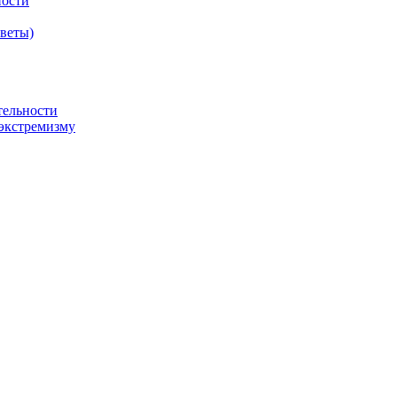
ности
оветы)
тельности
экстремизму