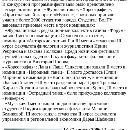
В конкурсной программе фестиваля было представлено
четыре номинации - «Журналистика», «Хореография»,
«Оригинальный жанр» и «Музыка», в которых приняли
участие более 2000 студентов города. Студенты ВолГУ
завоевали призовые места в трех номинациях:
- «Журналистика»: редакционный коллектив газеты «Форум»
занял II место в номинации «Студенческая газета», в
номинации «Авторские статьи» II и III места - студентки III
курса факультета филологии и журналистики Ирина
Ребрикова и Оксана Полякова. Среди новичков фестиваля
лучшей стала студентка II курса факультета филологии и
журналистики Виктория Попова;
- «Хореография»: Лана и Лаша Чанкселиани заняли II место в
номинации «Народный танец», II место досталось Юлии
Мириной в номинации «Восточный танец», в номинации
«Бальный танец» III место разделили пара Дарья Трекова -
Кирилл Литвин и танцевальный коллектив «Spiro», III место в
номинации «Эстрадный танец» было присуждено коллективу
«Ривьера»;
- «Музыка»: I место жюри по достоинству присудило
студентке II курса юридического факультета Марине
Беликовой, III место заняла студентка II курса факультета
управления и региональной экономики Дарья Шабанова.
13-27 апреля 2006
13 апреля в