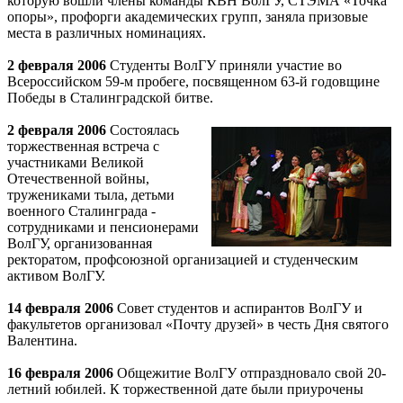
которую вошли члены команды КВН ВолГУ, СТЭМА «Точка
опоры», профорги академических групп, заняла призовые
места в различных номинациях.
2 февраля 2006
Студенты ВолГУ приняли участие во
Всероссийском 59-м пробеге, посвященном 63-й годовщине
Победы в Сталинградской битве.
2 февраля 2006
Состоялась
торжественная встреча с
участниками Великой
Отечественной войны,
тружениками тыла, детьми
военного Сталинграда -
сотрудниками и пенсионерами
ВолГУ, организованная
ректоратом, профсоюзной организацией и студенческим
активом ВолГУ.
14 февраля 2006
Совет студентов и аспирантов ВолГУ и
факультетов организовал «Почту друзей» в честь Дня святого
Валентина.
16 февраля 2006
Общежитие ВолГУ отпраздновало свой 20-
летний юбилей. К торжественной дате были приурочены