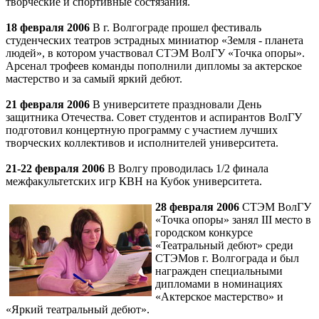
творческие и спортивные состязания.
18 февраля 2006
В г. Волгограде прошел фестиваль
студенческих театров эстрадных миниатюр «Земля - планета
людей», в котором участвовал СТЭМ ВолГУ «Точка опоры».
Арсенал трофеев команды пополнили дипломы за актерское
мастерство и за самый яркий дебют.
21 февраля 2006
В университете праздновали День
защитника Отечества. Совет студентов и аспирантов ВолГУ
подготовил концертную программу с участием лучших
творческих коллективов и исполнителей университета.
21-22 февраля 2006
В Волгу проводилась 1/2 финала
межфакультетских игр КВН на Кубок университета.
28 февраля 2006
СТЭМ ВолГУ
«Точка опоры» занял III место в
городском конкурсе
«Театральный дебют» среди
СТЭМов г. Волгограда и был
награжден специальными
дипломами в номинациях
«Актерское мастерство» и
«Яркий театральный дебют».