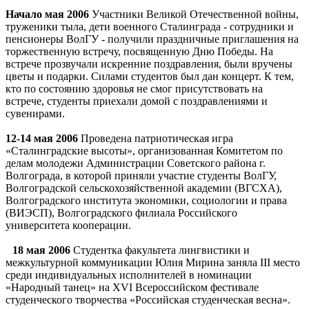
Начало мая 2006
Участники Великой Отечественной войны,
труженики тыла, дети военного Сталинграда - сотрудники и
пенсионеры ВолГУ - получили праздничные приглашения на
торжественную встречу, посвященную Дню Победы. На
встрече прозвучали искренние поздравления, были вручены
цветы и подарки. Силами студентов был дан концерт. К тем,
кто по состоянию здоровья не смог присутствовать на
встрече, студенты приехали домой с поздравлениями и
сувенирами.
12-14 мая 2006
Проведена патриотическая игра
«Сталинградские высоты», организованная Комитетом по
делам молодежи Администрации Советского района г.
Волгограда, в которой приняли участие студенты ВолГУ,
Волгоградской сельскохозяйственной академии (ВГСХА),
Волгоградского института экономики, социологии и права
(ВИЭСП), Волгоградского филиала Российского
университета кооперации.
18 мая 2006
Студентка факультета лингвистики и
межкультурной коммуникации Юлия Мирина заняла III место
среди индивидуальных исполнителей в номинации
«Народный танец» на XVI Всероссийском фестивале
студенческого творчества «Российская студенческая весна».