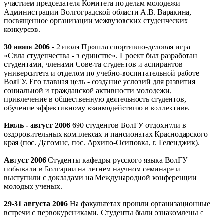
участием председателя Комитета по делам молодежи
Администрации Волгоградской области А.В. Варакина,
посвященное организации межвузовских студенческих
конкурсов.
30 июня 2006
- 2 июля Прошла спортивно-деловая игра
«Сила студенчества - в единстве». Проект был разработан
студентами, членами Сове-та студентов и аспирантов
университета и отделом по учебно-воспитательной работе
ВолГУ. Его главная цель - создание условий для развития
социальной и гражданской активности молодежи,
привлечение в общественную деятельность студентов,
обучение эффективному взаимодействию в коллективе.
Июль - август 2006
690 студентов ВолГУ отдохнули в
оздоровительных комплексах и пансионатах Краснодарского
края (пос. Дагомыс, пос. Архипо-Осиповка, г. Геленджик).
Август 2006
Студенты кафедры русского языка ВолГУ
побывали в Болгарии на летнем научном семинаре и
выступили с докладами на Международной конференции
молодых ученых.
29-31 августа 2006
На факультетах прошли организационные
встречи с первокурсниками. Студенты были ознакомлены с