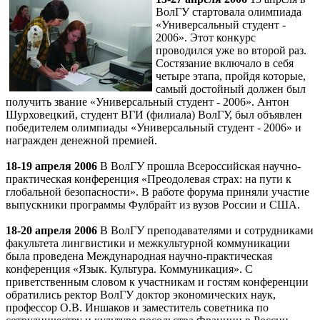
ВолГУ стартовала олимпиада
«Универсальный студент -
2006». Этот конкурс
проводился уже во второй раз.
Состязание включало в себя
четыре этапа, пройдя которые,
самый достойный должен был
получить звание «Универсальный студент - 2006». Антон
Шурховецкий, студент ВГИ (филиала) ВолГУ, был объявлен
победителем олимпиады «Универсальный студент - 2006» и
награжден денежной премией.
18-19 апреля 2006
В ВолГУ прошла Всероссийская научно-
практическая конференция «Преодолевая страх: на пути к
глобальной безопасности». В работе форума приняли участие
выпускники программы Фулбрайт из вузов России и США.
18-20 апреля 2006
В ВолГУ преподавателями и сотрудниками
факультета лингвистики и межкультурной коммуникации
была проведена Международная научно-практическая
конференция «Язык. Культура. Коммуникация». С
приветственным словом к участникам и гостям конференции
обратились ректор ВолГУ доктор экономических наук,
профессор О.В. Иншаков и заместитель советника по