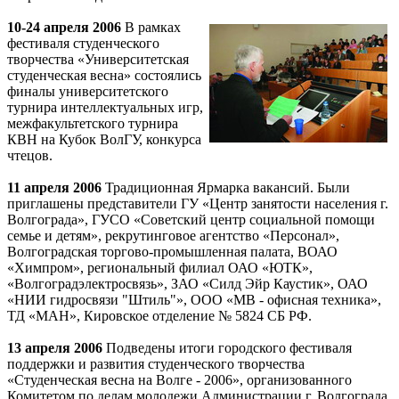
10-24 апреля 2006
В рамках
фестиваля студенческого
творчества «Университетская
студенческая весна» состоялись
финалы университетского
турнира интеллектуальных игр,
межфакультетского турнира
КВН на Кубок ВолГУ, конкурса
чтецов.
11 апреля 2006
Традиционная Ярмарка вакансий. Были
приглашены представители ГУ «Центр занятости населения г.
Волгограда», ГУСО «Советский центр социальной помощи
семье и детям», рекрутинговое агентство «Персонал»,
Волгоградская торгово-промышленная палата, ВОАО
«Химпром», региональный филиал ОАО «ЮТК»,
«Волгоградэлектросвязь», ЗАО «Силд Эйр Каустик», ОАО
«НИИ гидросвязи "Штиль"», ООО «MB - офисная техника»,
ТД «МАН», Кировское отделение № 5824 СБ РФ.
13 апреля 2006
Подведены итоги городского фестиваля
поддержки и развития студенческого творчества
«Студенческая весна на Волге - 2006», организованного
Комитетом по делам молодежи Администрации г. Волгограда.