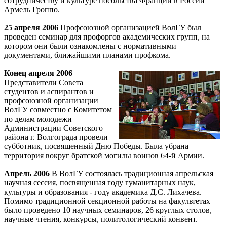
сотрудничеству и культуре посольства Франции в России
Армель Гроппо.
25 апреля 2006
Профсоюзной организацией ВолГУ был
проведен семинар для профоргов академических групп, на
котором они были ознакомлены с нормативными
документами, ближайшими планами профкома.
Конец апреля 2006
Представители Совета
студентов и аспирантов и
профсоюзной организации
ВолГУ совместно с Комитетом
по делам молодежи
Администрации Советского
района г. Волгограда провели
субботник, посвященный Дню Победы. Была убрана
территория вокруг братской могилы воинов 64-й Армии.
Апрель 2006
В ВолГУ состоялась традиционная апрельская
научная сессия, посвященная году гуманитарных наук,
культуры и образования - году академика Д.С. Лихачева.
Помимо традиционной секционной работы на факультетах
было проведено 10 научных семинаров, 26 круглых столов,
научные чтения, конкурсы, политологический конвент.