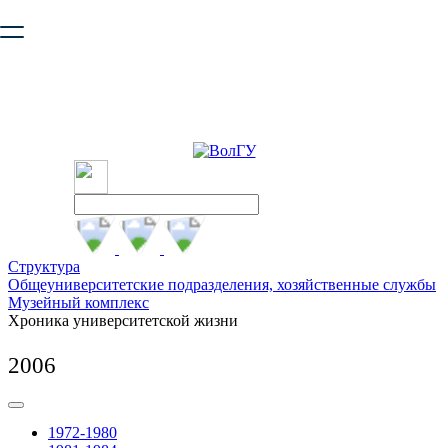
Ваш браузер устарел и не обеспечивает полноценную и
безопасную работу с сайтом. Пожалуйста
обновите браузер
,
чтобы улучшить взаимодействие с сайтом.
Структура
Общеуниверситетские подразделения, хозяйственные службы
Музейный комплекс
Хроника университетской жизни
2006
1972-1980