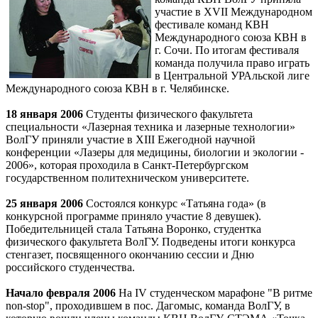
участие в XVII Международном
фестивале команд КВН
Международного союза КВН в
г. Сочи. По итогам фестиваля
команда получила право играть
в Центральной УРАльской лиге
Международного союза КВН в г. Челябинске.
18 января 2006
Студенты физического факультета
специальности «Лазерная техника и лазерные технологии»
ВолГУ приняли участие в XIII Ежегодной научной
конференции «Лазеры для медицины, биологии и экологии -
2006», которая проходила в Санкт-Петербургском
государственном политехническом университете.
25 января 2006
Состоялся конкурс «Татьяна года» (в
конкурсной программе приняло участие 8 девушек).
Победительницей стала Татьяна Воронко, студентка
физического факультета ВолГУ. Подведены итоги конкурса
стенгазет, посвященного окончанию сессии и Дню
российского студенчества.
Начало февраля 2006
На IV студенческом марафоне "В ритме
non-stop", проходившем в пос. Дагомыс, команда ВолГУ, в