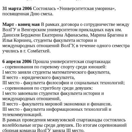
31 марта 2006
Состоялась «Университетская уморина»,
посвященная Дню смеха.
Март - конец мая
В рамках договора о сотрудничестве между
ВолГУ и Венгерским университетом прикладных наук им.
Даниэля Берджени Екатерина Афанасьева, Марина Брагина и
Илья Корниец, студенты факультета истории и
международных отношений ВолГУ, в течение одного семестра
учились в г. Сомбатхей.
6 апреля 2006
Прошла университетская спартакиада:
- соревнования по гиревому спорту среди юношей:
I место заняли студенты математического факультета,
II место - юридического факультета,
III место - факультета философии и социальных технологий;
- соревнования по стритболу среди девушек:
I место завоевали студентки факультета истории и
международных отношений,
II место - факультета мировой экономики и финансов,
III место - факультета информационных технологий и
телекоммуникаций.
В рамках проведения межвузовской спартакиады состоялись
волейбольные игры среди девушек. По итогам соревнований
сборная команда ВолГУ заняла III место.