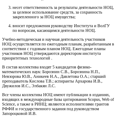
несет ответственность за результаты деятельности НОЦ,
за целевое использование средств, за сохранность
закрепленного за НОЦ имущества;
вносит предложения руководству Института и ВолГУ
по вопросам, касающимся деятельности НОЦ.
Учебно-методическая и научная деятельность участников
НОЦ осуществляется по ежегодным планам, разработанным в
соответствии с годовым планом НОЦ. Ежегодные планы
участников НОЦ утверждаются директором института
приоритетных технологий .
В состав коллектива входят 5 кандидатов физико-
математических наук: Борознин С.В., Борознина Н.П.,
Невзорова Ю.В., Аникеев Н.А., Давлетова О.А.; старший
преподаватель Кислова Т.В.; аспиранты Архарова И.В.,
Двужилов И.С., Элбакян Л.С.
Все члены коллектива НОЦ имеют публикации в изданиях,
входящих в международные базы цитирования Scopus, Web of
Science, а также в РИНЦ; являются исполнителями грантов
РФФИ и государственного задания под руководством
Запороцковой И.В.