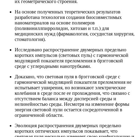
их геометрического строения.
На основе полученных теоретических результатов
разработана технология создания биосовместимых
наноматериалов на основе полимеров
(поливиниллпирролидон, хитозан и т.п.) для
медицинских нужд (фармакология, сосудистая хирургия,
стоматология).
Исследовано распространение двумерных предельно
коротких импульсов (световых пуль) с гармонической
модуляцией показателя преломления в брэгговской
среде с углеродными нанотрубками.
Доказано, что световая пуля в брэгговской среде с
гармонической модуляцией показателя преломления не
испытывает уширения, но возникают электрические
колебания в среде после ее прохождения, что связано с
отсутствием баланса между дисперсией среды и
нелинейностью среды. Несмотря на изменение формы
энергия световой пули остается сосредоточенной в
ограниченной области.
Эволюция распространения двумерных предельно
коротких оптических импульсов показывает, что
световая пуля несколько изменяет свою конфигурацию и