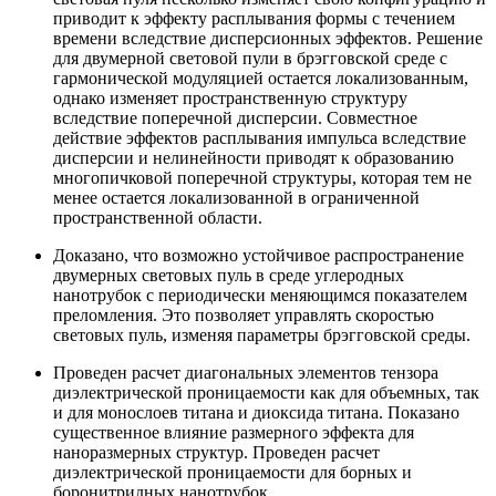
приводит к эффекту расплывания формы с течением
времени вследствие дисперсионных эффектов. Решение
для двумерной световой пули в брэгговской среде с
гармонической модуляцией остается локализованным,
однако изменяет пространственную структуру
вследствие поперечной дисперсии. Совместное
действие эффектов расплывания импульса вследствие
дисперсии и нелинейности приводят к образованию
многопичковой поперечной структуры, которая тем не
менее остается локализованной в ограниченной
пространственной области.
Доказано, что возможно устойчивое распространение
двумерных световых пуль в среде углеродных
нанотрубок с периодически меняющимся показателем
преломления. Это позволяет управлять скоростью
световых пуль, изменяя параметры брэгговской среды.
Проведен расчет диагональных элементов тензора
диэлектрической проницаемости как для объемных, так
и для монослоев титана и диоксида титана. Показано
существенное влияние размерного эффекта для
наноразмерных структур. Проведен расчет
диэлектрической проницаемости для борных и
боронитридных нанотрубок.