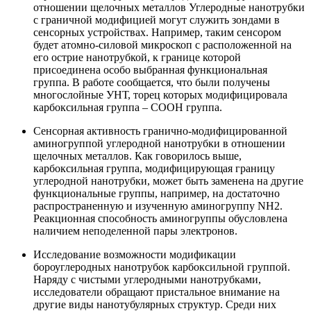
отношении щелочных металлов Углеродные нанотрубки
с граничной модифицией могут служить зондами в
сенсорных устройствах. Например, таким сенсором
будет атомно-силовой микроскоп с расположенной на
его острие нанотрубкой, к границе которой
присоединена особо выбранная функциональная
группа. В работе сообщается, что были получены
многослойные УНТ, торец которых модифицировала
карбоксильная группа – СООН группа.
Сенсорная активность гранично-модифицированной
аминогруппой углеродной нанотрубки в отношении
щелочных металлов. Как говорилось выше,
карбоксильная группа, модифицирующая границу
углеродной нанотрубки, может быть заменена на другие
функциональные группы, например, на достаточно
распространенную и изученную аминогруппу NH2.
Реакционная способность аминогруппы обусловлена
наличием неподеленной пары электронов.
Исследование возможности модификации
бороуглеродных нанотрубок карбоксильной группой.
Наряду с чистыми углеродными нанотрубками,
исследователи обращают пристальное внимание на
другие виды нанотубулярных структур. Среди них