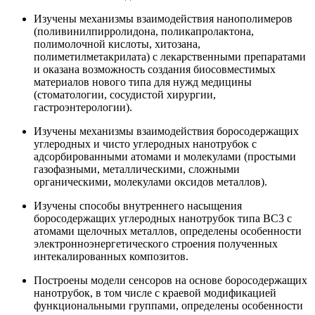
Изучены механизмы взаимодействия нанополимеров
(поливинилпирролидона, поликапролактона,
полимолочной кислоты, хитозана,
полиметилметакрилата) с лекарственными препаратами
и оказана возможность создания биосовместимых
материалов нового типа для нужд медицины
(стоматологии, сосудистой хирургии,
гастроэнтерологии).
Изучены механизмы взаимодействия боросодержащих
углеродных и чисто углеродных нанотрубок с
адсорбированными атомами и молекулами (простыми
газофазными, металлическими, сложными
органическими, молекулами оксидов металлов).
Изучены способы внутреннего насыщения
боросодержащих углеродных нанотрубок типа ВС3 с
атомами щелочных металлов, определены особенности
электронно­энергетического строения полученных
интекалированных композитов.
Построены модели сенсоров на основе боросодержащих
нанотрубок, в том числе с краевой модификацией
функциональными группами, определены особенности