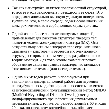
Так как нанотрубка является поверхностной структурой,
то вся ее масса заключена в поверхности ее слоев. Это
определяет аномально высокую удельную поверхность
тубуленов, что, в свою очередь, задает особенности их
электрохимических и сорбционных характеристик.
Одной из наиболее часто используемых моделей,
применяемых для расчетов структуры твердых тел,
является модель молекулярного кластера (МК). Она
создается выделением в твердом теле ограниченного
фрагмента – кластера - и расчетом его электронной
структуры с применением методов, разработанных в
теории молекул. Для того, чтобы скомпенсировать
оборванные связи на границе кластера, их замыкают
фиктивными атомами (или псевдоатомами).
Одним их методов расчета, используемом при
выполнении диссертационной работе для изучения
нанотубулярных модифицированных систем, является
квантово-химический полуэмпирический метод MNDO
(Modified Neglecting of Diatomic Overlap) метод
модифицированного пренебрежения двухатомным
перекрыванием. Этот метод, разработанный в 60-е годы
20 века, по-прежнему востребован, т.к. обладает