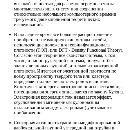
высокой точностью для расчетов огромного числа
многомолекулярных систем при сохранении
относительно небольшого компьютерного времени,
требуемого для выполнения теоретических
исследований.
В последнее время все большее распространение
приобретают неэмпирические методы расчёта,
использующие положения теории функционала
плотности (ТФП, или DFТ - Density Functional Theory).
Согласно этой теории все свойства системы, в том
числе, и наноструктурной системы, получают без
знания волновых функций, а только из электронной
плотности. Интеграл от электронной плотности по
всему пространству твердого тела или кластера
определяет полное число электронов в системе.
Кинетическая энергия электронов описывается явно, а
потенциальная энергия описывается по закону Кулона.
Электронная корреляция (так называется эффект,
обусловленный мгновенным кулоновским
отталкиванием между электронами) учитывается
приближенно.
Сенсорная активность гранично-модифицированной
карбоксильной группой углеродной нанотрубки в