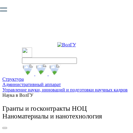
Ваш браузер устарел и не обеспечивает полноценную и
безопасную работу с сайтом. Пожалуйста
обновите браузер
,
чтобы улучшить взаимодействие с сайтом.
Структура
Административный аппарат
Управление науки, инноваций и подготовки научных кадров
Наука в ВолГУ
Гранты и госконтракты НОЦ
Наноматериалы и нанотехнология