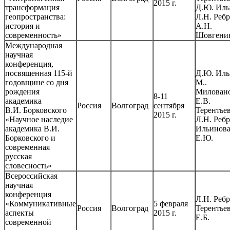
2015 г.
трансформация
Д.Ю. Иль
геопространства:
Л.Н. Ребр
история и
А.Н.
современность»
Шовгени
Международная
научная
конференция,
посвященная 115-й
Д.Ю. Иль
годовщине со дня
М..
рождения
Миловано
8-11
академика
Е.В.
Россия
Волгоград
сентября
В.И. Борковского
Терентьев
2015 г.
«Научное наследие
Л.Н. Ребр
академика В.И.
Ильинов
Борковского и
Е.Ю.
современная
русская
словесность»
Всероссийская
научная
конференция
Л.Н. Ребр
«Коммуникативные
5 февраля
Россия
Волгоград
Терентье
аспекты
2015 г.
Е.Б.
современной