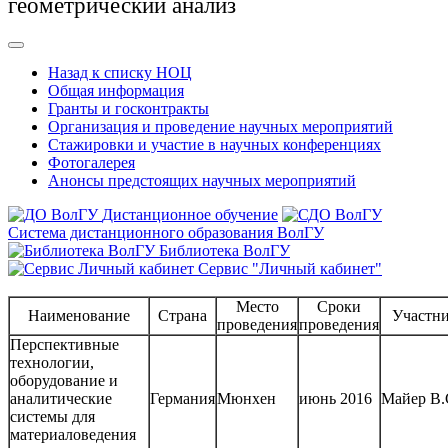
геометрический анализ
Назад к списку НОЦ
Общая информация
Гранты и госконтракты
Организация и проведение научных мероприятий
Стажировки и участие в научных конференциях
Фотогалерея
Анонсы предстоящих научных мероприятий
Дистанционное обучение
Система дистанционного образования ВолГУ
Библиотека ВолГУ
Сервис "Личный кабинет"
Место
Сроки
Наименование
Страна
Участн
проведения
проведения
Перспективные
технологии,
оборудование и
аналитические
Германия
Мюнхен
июнь 2016
Майер В.
системы для
материаловедения