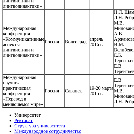
лингвистики и
лингводидактики»
Н.Л. Шам
Л.Н. Ребр
М.В.
Международная
Миловано
конференция
А.В.
«Коммуникативные
апрель
Аржановс
Россия
Волгоград
аспекты
2016 г.
И.М.
лингвистики и
Велибеко
лингводидактики»
Е.Б.
Терентьев
Е.В.
Терентье
Международная
Е.В.
научно-
Терентьев
практическая
19-20 марта
Россия
Саранск
М.В.
конференция
2015 г.
Миловано
«Перевод в
Л.Н. Реб
меняющемся мире»
Университет
Ректорат
Структура университета
Международное сотрудничество