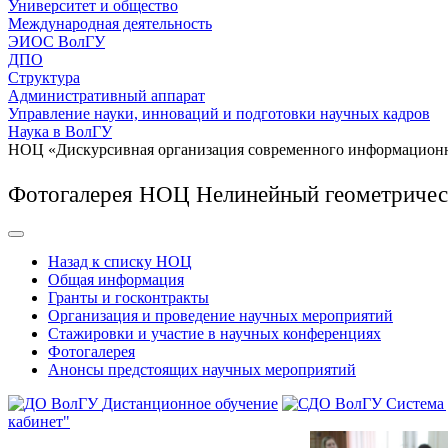
Университет и общество
Международная деятельность
ЭИОС ВолГУ
ДПО
Структура
Административный аппарат
Управление науки, инноваций и подготовки научных кадров
Наука в ВолГУ
НОЦ «Дискурсивная организация современного информационн
Фотогалерея НОЦ Нелинейный геометричес
Назад к списку НОЦ
Общая информация
Гранты и госконтракты
Организация и проведение научных мероприятий
Стажировки и участие в научных конференциях
Фотогалерея
Анонсы предстоящих научных мероприятий
Дистанционное обучение
Система
кабинет"