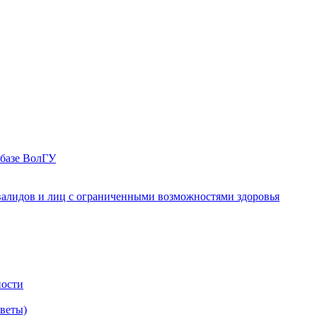
 базе ВолГУ
валидов и лиц с ограниченными возможностями здоровья
ности
оветы)