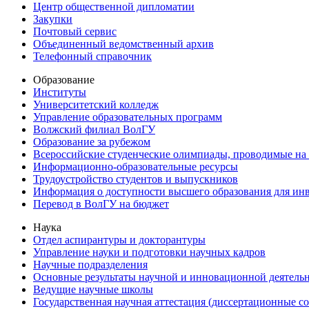
Центр общественной дипломатии
Закупки
Почтовый сервис
Объединенный ведомственный архив
Телефонный справочник
Образование
Институты
Университетский колледж
Управление образовательных программ
Волжский филиал ВолГУ
Образование за рубежом
Всероссийские студенческие олимпиады, проводимые на
Информационно-образовательные ресурсы
Трудоустройство студентов и выпускников
Информация о доступности высшего образования для ин
Перевод в ВолГУ на бюджет
Наука
Отдел аспирантуры и докторантуры
Управление науки и подготовки научных кадров
Научные подразделения
Основные результаты научной и инновационной деятель
Ведущие научные школы
Государственная научная аттестация (диссертационные с