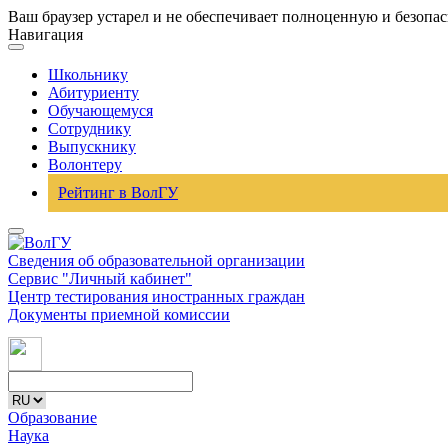
Ваш браузер устарел и не обеспечивает полноценную и безопа
Навигация
Школьнику
Абитуриенту
Обучающемуся
Сотруднику
Выпускнику
Волонтеру
Рейтинг в ВолГУ
Сведения об образовательной организации
Сервис "Личный кабинет"
Центр тестирования иностранных граждан
Документы приемной комиссии
Образование
Наука