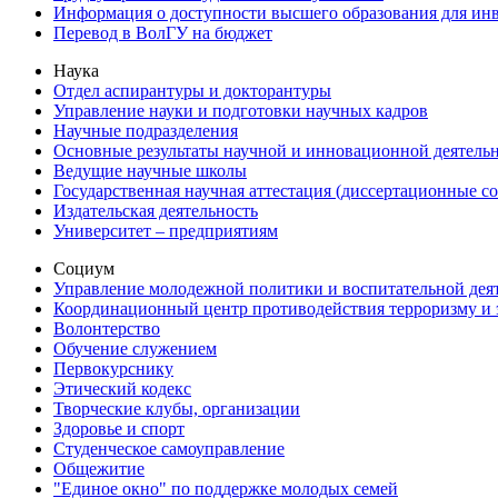
Информация о доступности высшего образования для ин
Перевод в ВолГУ на бюджет
Наука
Отдел аспирантуры и докторантуры
Управление науки и подготовки научных кадров
Научные подразделения
Основные результаты научной и инновационной деятель
Ведущие научные школы
Государственная научная аттестация (диссертационные с
Издательская деятельность
Университет – предприятиям
Социум
Управление молодежной политики и воспитательной дея
Координационный центр противодействия терроризму и 
Волонтерство
Обучение служением
Первокурснику
Этический кодекс
Творческие клубы, организации
Здоровье и спорт
Студенческое самоуправление
Общежитие
"Единое окно" по поддержке молодых семей