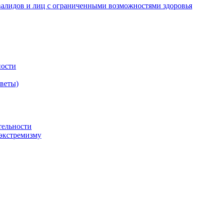
валидов и лиц с ограниченными возможностями здоровья
ности
оветы)
тельности
экстремизму