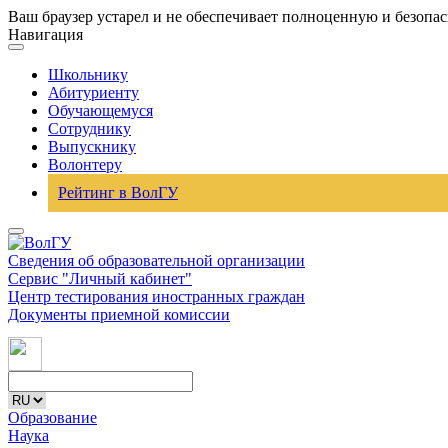
Ваш браузер устарел и не обеспечивает полноценную и безопа
Навигация
Школьнику
Абитуриенту
Обучающемуся
Сотруднику
Выпускнику
Волонтеру
Рейтинг в ВолГУ
Сведения об образовательной организации
Сервис "Личный кабинет"
Центр тестирования иностранных граждан
Документы приемной комиссии
Образование
Наука