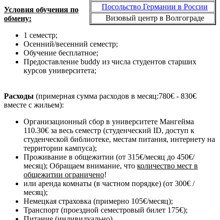
Посольство Германии в России
Условия обучения по
Визовый центр в Волгограде
обмену:
1 семестр;
Осенний/весенний семестр;
Обучение бесплатное;
Предоставление buddy из числа студентов старших
курсов университета;
Расходы
(примерная сумма расходов в месяц:780€ - 830€
вместе с жильем):
Организационный сбор в университете Мангейма
110.30€ за весь семестр (студенческий ID, доступ к
студенческой библиотеке, местам питания, интернету на
территории кампуса);
Проживание в общежитии (от 315€/месяц до 450€/
месяц); Обращаем внимание, что
количество мест в
общежитии ограничено
!
или аренда комнаты (в частном порядке) (от 300€ /
месяц);
Немецкая страховка (примерно 105€/месяц);
Транспорт (проездной семестровый билет 175€);
Питание (индивидуально)