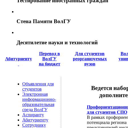
Тестирование иностранных граждан
Стена Памяти ВолГУ
Десятилетие науки и технологий
Перевод в
Для студентов
Вол
Абитуриенту
ВолГУ
реорганизуемых
унив
на бюджет
вузов
Объявления для
Ведется наб
студентов
дополните
Электронная
информационно-
образовательная
Профориентационны
среда ВолГУ
для студентов СПО
Аспиранту
В рамках профориен
Абитуриенту
потенциала региона 
Сотруднику
представителей инс