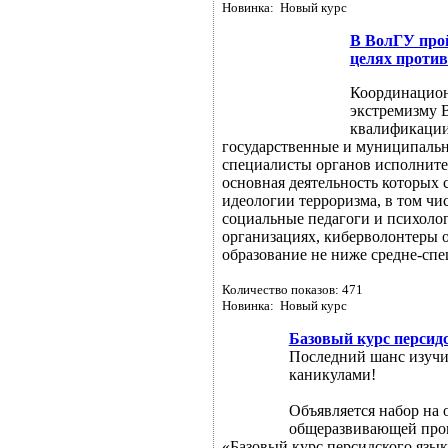
Новинка: Новый курс
В ВолГУ про
целях против
Координацион
экстремизму 
квалификации
государственные и муниципальн
специалисты органов исполните
основная деятельность которых 
идеологии терроризма, в том чис
социальные педагоги и психоло
организациях, киберволонтеры
образование не ниже средне-спе
Количество показов: 471
Новинка: Новый курс
Базовый курс персидс
Последний шанс изучи
каникулами!
Объявляется набор на 
общеразвивающей прог
«Базовый курс персидского языка