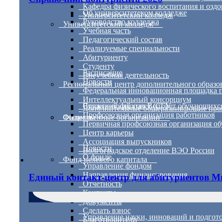
Кафедра физического воспитания и оздо
Об университетском колледже
Университетский колледж
Руководство колледжа
Университетский колледж
Учебная часть
Педагогический состав
Реализуемые специальности
Абитуриенту
Студенту
Расписание
Внеучебная деятельность
Новости
Региональный центр дополнительного образо
Федеральная инновационная площадка 
Интеллектуальный консорциум
Волжский филиал ВолГУ
Студенческий совет (Совет обучающихс
Дополнительные общеразвивающие про
Профсоюзная организация работников
Филиалы
Общественные организации
Первичная профсоюзная организация о
Центр карьеры
Ассоциация выпускников
Новости
Волгоградское отделение ВЭО России
О фонде
Фонд целевого капитала
Управление фондом
Направления финансирования
Единый контакт-центр для абитуриентов М
Отчетность
Контакты
Документы
Сделать взнос
Управление науки, инноваций и подгото
Благотворители