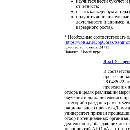
научиться вести бухучёт и
отчётность;
начать карьеру бухгалтера
получить дополнительные
деятельности (например, 
карьерного роста).
* Необходимо соответствовать о
(
https://volsu.ru/DopObraz/tsentr-o
Количество показов: 24713
Новинка: Новый курс
ВолГУ – це
В соответст
профессионал
28.04/2022 о
проведения 
отбора в целях реализации мер
обучения и дополнительного пр
категорий граждан в рамках Фед
национального проекта «Демогр
университет признан прошедш
отбор потенциальных организа
деятельность, обладающих дост
мероприятий АНО «Агентство ра