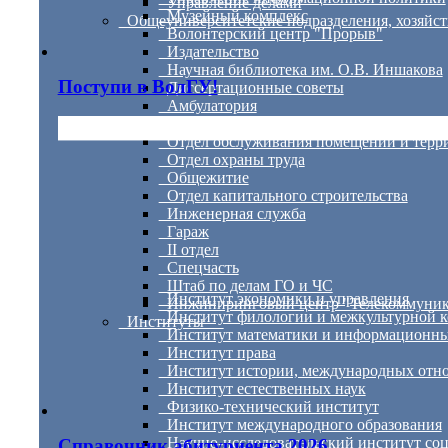
Управление делами
Музейный комплекс
Общеуниверситетские подразделения, хозя
Волонтерский центр "Прорыв"
Издательство
Научная библиотека им. О.В. Иншакова
Поступи в ВолГУ!
Диссертационные советы
Амбулатория
Центр "Спортивный УНИВЕР"
Отдел обслуживания помещений и терр
Отдел охраны труда
Общежитие
Отдел капитального строительства
Инженерная служба
Гараж
II отдел
Спецчасть
Штаб по делам ГО и ЧС
Институт экономики и управления
Инжиниринговый центр "Телекоммуника
Институт филологии и межкультурной 
Институты
Институт математики и информационны
Институт права
Институт истории, международных отно
Институт естественных наук
Физико-технический институт
Институт международного образования
Научно-исследовательский институт соц
Справочник абитуриента 2026