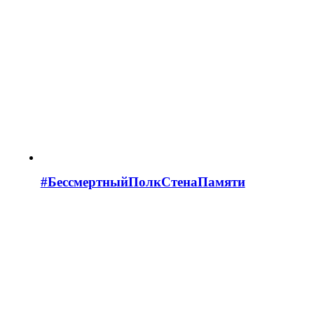
#БессмертныйПолкСтенаПамяти