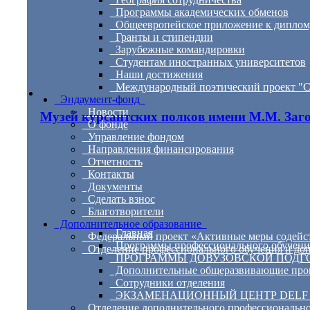
Программы академических обменов
Общеевропейское приложение к диплому 
Гранты и стипендии
Зарубежные командировки
Студентам иностранных университетов
Наши достижения
Международный поэтический проект "С
Эндаумент-фонд
Новости
Музей курсантских полков имени М.М. Заг
О фонде
Управление фондом
Направления финансирования
Отчетность
Контакты
Документы
Сделать взнос
Благотворители
Дополнительное образование
Главная
Федеральный проект «Активные меры содейст
Программы профессионального обучени
Отделение профессионального обучения и до
ПРОГРАММЫ ДОВУЗОВСКОЙ ПОДГ
Дополнительные общеразвивающие про
Сотрудники отделения
ЭКЗАМЕНАЦИОННЫЙ ЦЕНТР DELF
Отделение дополнительного профессионально