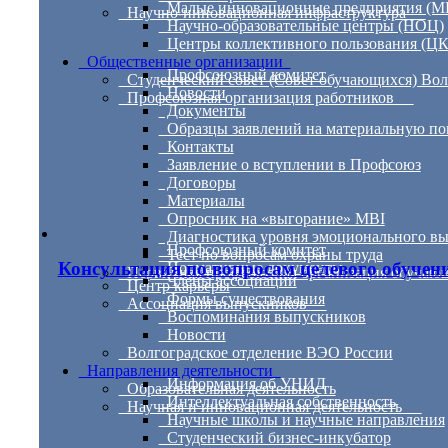
Малые инновационные предприятия (
Научно-инновационная инфраструктура
Научно-образовательные центры (НОЦ)
Центры коллективного пользования (Ц
Общественные организации
Профсоюзный комитет
Студенческий совет (Совет обучающихся) Во
Новости
Профсоюзная организация работников
Документы
Образцы заявлений на материальную п
Контакты
Заявление о вступлении в Профсоюз
Договоры
Материалы
Опросник на «выгорание» MBI
Диагностика уровня эмоционального вы
Профсоюзный комитет
Тест по вопросам охраны труда
Консультация по вопросам целевого обучен
Нормативные документы
Первичная профсоюзная организация обуч
Члены ассоциации
Центр карьеры
Формы существования
Ассоциация выпускников
Воспоминания выпускников
Новости
Волгоградское отделение ВЭО России
Направления деятельности
Информация об УНИД
Образовательная деятельность
Интеллектуальная собственность
Научная и инновационная деятельность
Научные школы и научные направления
Студенческий бизнес-инкубатор