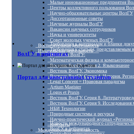
Малые инновационные предприятия Во
Центры коллективного пользования Во
Научно-образовательные центры ВолГУ
Диссертационные советы
Научные журналы ВолГУ
Вакансии научных сотрудников
Наука и университеты
Совет молодых ученых ВолГУ
Требования к материалам и бланки доку
Воспитательная деятельность
Требования к статьям, представляемым 
Издательская деятельность
ВолГУ в рейтингах
Журналы ВолГУ:
Математическая физика и компьютерное
Вестник ВолГУ. Серия 2. Языкознание
Вестник ВолГУ. Экономика
Вестник ВолГУ. Серия 4. История. Рег
Портал для иностранных студентов
Legal Concept = Правовая парадигма
Artium Magister
Logos et Praxis
Вестник ВолГУ. Серия 8. Литературовед
Вестник ВолГУ. Серия 9. Исследования
НБИ Технологии
Природные системы и ресурсы
Научно-практический журнал «Регионал
Новости международного сотрудничест
Контакты
ВолГУ в рейтингах
Международная деятельность
География сотрудничества