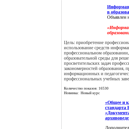
Информац
в образов
Объявлен 
«Информац
образован
Цель: приобретение профессион
использование средств информ
профессиональном образовании
образовательной среды для реше
просветительских задач професс
закономерностей образования, п
информационных и педагогическ
профессиональных учебных заве
Количество показов: 16530
Новинка: Новый курс
«Общее и к
стандарта 
«Документа
архивоведе
Дополнител