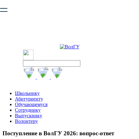
Ваш браузер устарел и не обеспечивает полноценную и
безопасную работу с сайтом. Пожалуйста
обновите браузер
,
чтобы улучшить взаимодействие с сайтом.
Школьнику
Абитуриенту
Обучающемуся
Сотруднику
Выпускнику
Волонтеру
Поступление в ВолГУ 2026: вопрос-ответ