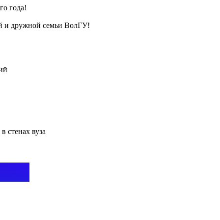
го года!
ой и дружной семьи ВолГУ!
ий
в стенах вуза