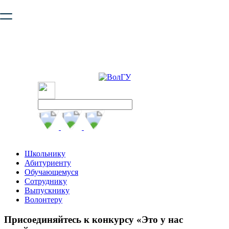
Ваш браузер устарел и не обеспечивает полноценную и
безопасную работу с сайтом. Пожалуйста
обновите браузер
,
чтобы улучшить взаимодействие с сайтом.
Школьнику
Абитуриенту
Обучающемуся
Сотруднику
Выпускнику
Волонтеру
Присоединяйтесь к конкурсу «Это у нас