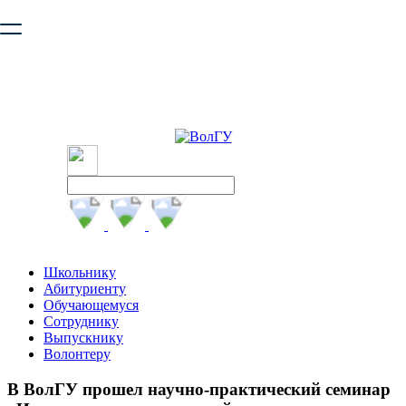
Ваш браузер устарел и не обеспечивает полноценную и
безопасную работу с сайтом. Пожалуйста
обновите браузер
,
чтобы улучшить взаимодействие с сайтом.
Школьнику
Абитуриенту
Обучающемуся
Сотруднику
Выпускнику
Волонтеру
В ВолГУ прошел научно-практический семинар