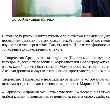
фото: Александр Млечко
В этом году русский литературный мир отмечает памятную дат
последним русским поэтом классической традиции. Мало печат
изучается в университетах. Так, студенты Института филолог
толкование художественного текста.
– Творчество Арсения Александровича Тарковского – отдельная
кафедры русской филологии и журналистики Волгоградского г
о том, какой должна быть поэзия. Можно сказать, что он и ест
Александровича живут вне привязки к пространству и времени
Творчество Тарковского неотделимо от эпохи, в которую он 
поэтами и прозаиками: состоял в переписке с Мариной Цветаев
– Тарковский прожил очень тяжелую жизнь – воевал, был тяже
любви к жизни, понимания ее ценности, веры в свою судьбу, 