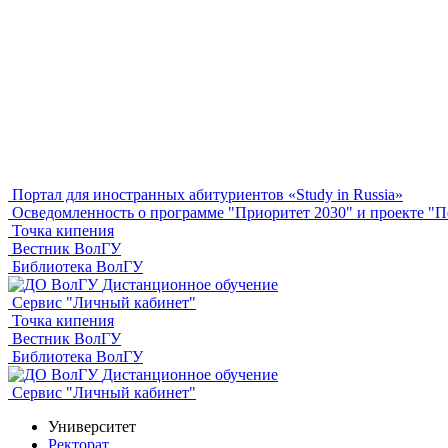
Портал для иностранных абитуриентов «Study in Russia»
Осведомленность о программе "Приоритет 2030" и проекте 
Точка кипения
Вестник ВолГУ
Библиотека ВолГУ
Дистанционное обучение
Сервис "Личный кабинет"
Точка кипения
Вестник ВолГУ
Библиотека ВолГУ
Дистанционное обучение
Сервис "Личный кабинет"
Университет
Ректорат