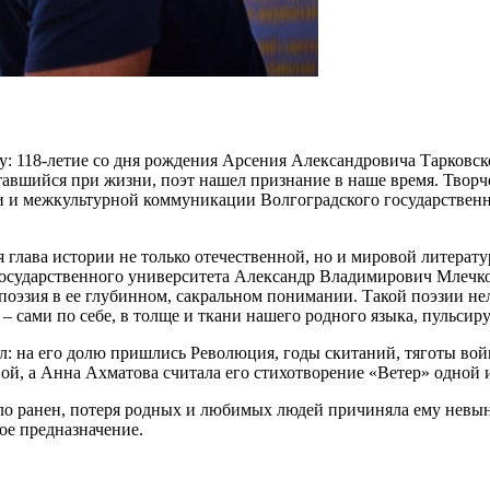
у: 118-летие со дня рождения Арсения Александровича Тарковск
авшийся при жизни, поэт нашел признание в наше время. Творч
ии и межкультурной коммуникации Волгоградского государственн
 глава истории не только отечественной, но и мировой литерату
осударственного университета Александр Владимирович Млечко.
ь поэзия в ее глубинном, сакральном понимании. Такой поэзии н
 – сами по себе, в толще и ткани нашего родного языка, пульс
жил: на его долю пришлись Революция, годы скитаний, тяготы 
ой, а Анна Ахматова считала его стихотворение «Ветер» одной 
ло ранен, потеря родных и любимых людей причиняла ему невын
свое предназначение.