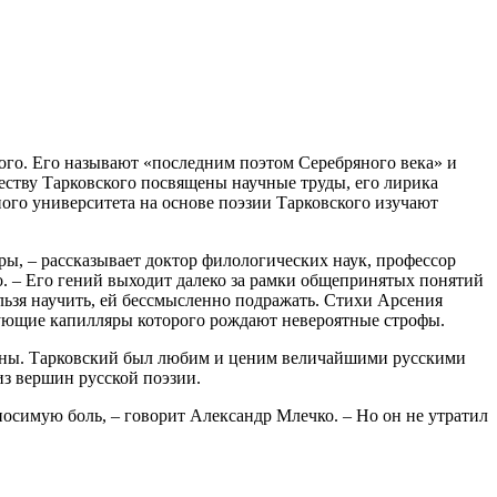
ого. Его называют «последним поэтом Серебряного века» и
еству Тарковского посвящены научные труды, его лирика
ого университета на основе поэзии Тарковского изучают
ры, – рассказывает доктор филологических наук, профессор
 – Его гений выходит далеко за рамки общепринятых понятий
ельзя научить, ей бессмысленно подражать. Стихи Арсения
ирующие капилляры которого рождают невероятные строфы.
войны. Тарковский был любим и ценим величайшими русскими
из вершин русской поэзии.
осимую боль, – говорит Александр Млечко. – Но он не утратил