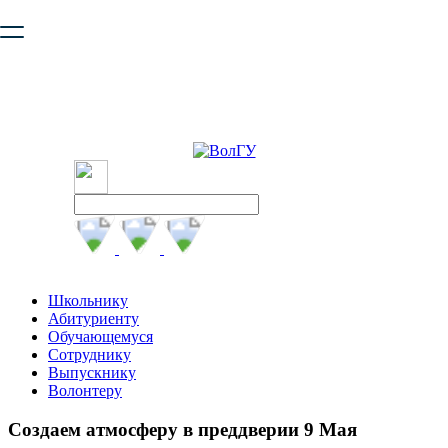
Ваш браузер устарел и не обеспечивает полноценную и
безопасную работу с сайтом. Пожалуйста
обновите браузер
,
чтобы улучшить взаимодействие с сайтом.
Школьнику
Абитуриенту
Обучающемуся
Сотруднику
Выпускнику
Волонтеру
Создаем атмосферу в преддверии 9 Мая