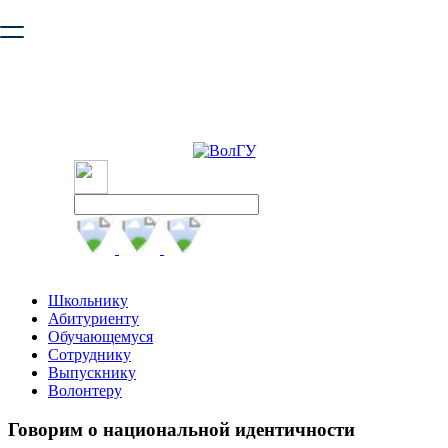
Ваш браузер устарел и не обеспечивает полноценную и
безопасную работу с сайтом. Пожалуйста
обновите браузер
,
чтобы улучшить взаимодействие с сайтом.
Школьнику
Абитуриенту
Обучающемуся
Сотруднику
Выпускнику
Волонтеру
Говорим о национальной идентичности