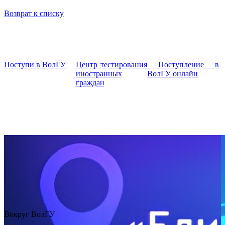
Возврат к списку
Поступи в ВолГУ
Центр тестирования
Поступление в
иностранных
ВолГУ онлайн
граждан
Вокруг ВолГУ