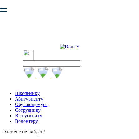
Ваш браузер устарел и не обеспечивает полноценную и
безопасную работу с сайтом. Пожалуйста
обновите браузер
,
чтобы улучшить взаимодействие с сайтом.
Школьнику
Абитуриенту
Обучающемуся
Сотруднику
Выпускнику
Волонтеру
Элемент не найден!