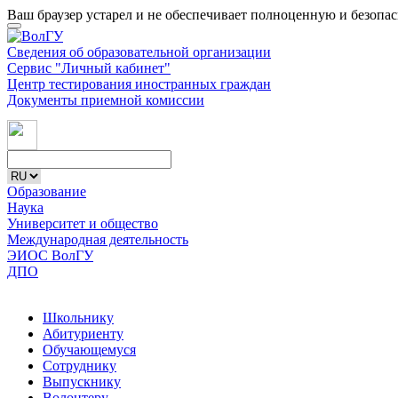
Ваш браузер устарел и не обеспечивает полноценную и безопа
Сведения об образовательной организации
Сервис "Личный кабинет"
Центр тестирования иностранных граждан
Документы приемной комиссии
Образование
Наука
Университет и общество
Международная деятельность
ЭИОС ВолГУ
ДПО
Школьнику
Абитуриенту
Обучающемуся
Сотруднику
Выпускнику
Волонтеру