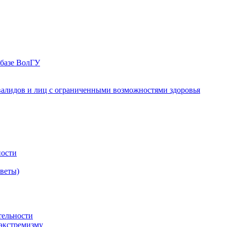
 базе ВолГУ
валидов и лиц с ограниченными возможностями здоровья
ности
оветы)
тельности
экстремизму