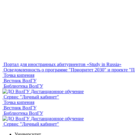
Портал для иностранных абитуриентов «Study in Russia»
Осведомленность о программе "Приоритет 2030" и проекте 
Точка кипения
Вестник ВолГУ
Библиотека ВолГУ
Дистанционное обучение
Сервис "Личный кабинет"
Точка кипения
Вестник ВолГУ
Библиотека ВолГУ
Дистанционное обучение
Сервис "Личный кабинет"
Университет