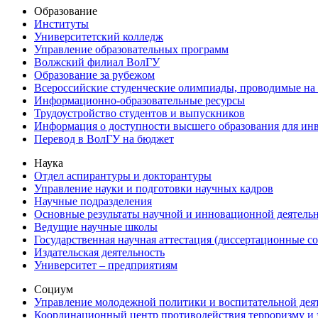
Образование
Институты
Университетский колледж
Управление образовательных программ
Волжский филиал ВолГУ
Образование за рубежом
Всероссийские студенческие олимпиады, проводимые на
Информационно-образовательные ресурсы
Трудоустройство студентов и выпускников
Информация о доступности высшего образования для ин
Перевод в ВолГУ на бюджет
Наука
Отдел аспирантуры и докторантуры
Управление науки и подготовки научных кадров
Научные подразделения
Основные результаты научной и инновационной деятель
Ведущие научные школы
Государственная научная аттестация (диссертационные с
Издательская деятельность
Университет – предприятиям
Социум
Управление молодежной политики и воспитательной дея
Координационный центр противодействия терроризму и 